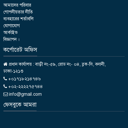
আমাদের পরিবার
গোপনীয়তার নীতি
ব্যবহারের শর্তাবলি
যোগাযোগ
আর্কাইভ
বিজ্ঞাপন ।
কর্পোরেট অফিস
প্রধান কার্যালয় : বাড়ী নং-৫৯, রোড নং- ০৪, ব্লক-সি, বনানী,
ঢাকা-১২১৩
+০১৭১৮২১৪৭৪৬
+০২-২২২২৭৫৭৪৪
info@gmail.com
ফেসবুকে আমরা