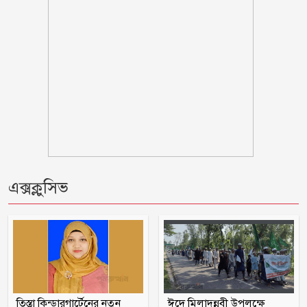
নোয়াখালীতে পর্নোগ্রাফি চক্রের ৫ সদস্য
গ্রেপ্তার: উদ্ধার ৪ তরুণী
পঞ্চগড় সদর উপজেলার সাবেক ভাইস
চেয়ারম্যান কাজী আল তারিক গ্রেফতার
ভাঙ্গায় নির্মাণাধীন ভবনে সেন্টারিং খুলতে
গিয়ে রাজমিস্ত্রি নিহত
ঠাকূরগাঁওয়ের রাণীশংকৈলে দৃষ্টিনন্দন মডেল
এক্সক্লুসিভ
মসজিদের শুভ উদ্বোধন
আলফাডাঙ্গায় জমি সংক্রান্ত বিরোধের জেরে
হামলা আহত তিন
মন্ত্রীদের কমপক্ষে ১০ ও এমপিদের ৫ লাখ
টাকা বেতন হওয়া উচিত: নুরুল হক
তিস্তা কিন্ডারগার্টেনের নতুন
ঈদে মিলাদুন্নবী উপলক্ষে