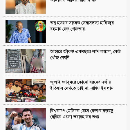
জামায়াত আমির: রাশেদ খান
তনু হত্যায় সাবেক সেনাসদস্য হাফিজুর
রহমান ফের গ্রেফতার
আহারে জীবন! একবছরে লাশ কঙ্কাল, কেউ
খোঁজ নেয়নি
জুলাই জাদুঘরে কোনো ধরনের দলীয়
ইতিহাস দেখতে চাই না: নাহিদ ইসলাম
বিশ্বকাপে মেসিকে মেরে ফেলার ষড়যন্ত্র,
বেরিয়ে এলো ভয়াবহ সব তথ্য