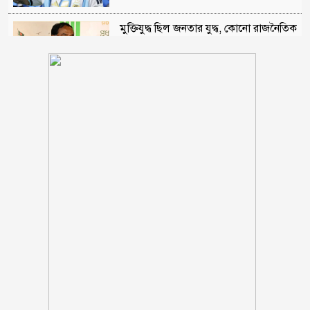
মুক্তিযুদ্ধ ছিল জনতার যুদ্ধ, কোনো রাজনৈতিক
দলের নয়: ভারপ্রাপ্ত রাষ্ট্রপতি
বরগুনায় অবহেলায় ভাগাড়ে পরিণত
তেতুলবাড়িয়া খেয়াঘাট, দুর্ভোগে শত শত
যাত্রী
হাসিনার বক্তব্যকে আমরা সমর্থন করি না :
ভারত
বিমানমন্ত্রীর সভাস্থল থেকে ‘পিস্তল’সহ প্রয়াত
বিএনপি নেতার ছেলে আটক
রোমে বিমানের ভেতর ৭ ঘণ্টা ধরে আটকা
আড়াই শতাধিক যাত্রী