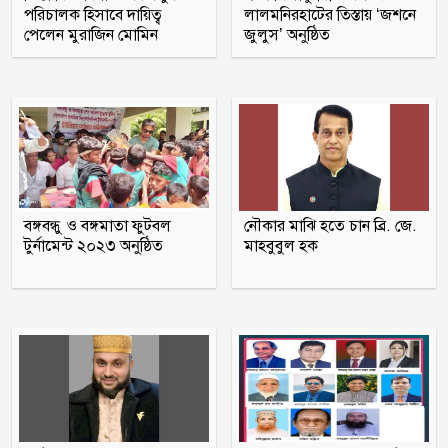
পরিচালক হিসাবে দায়িত্ব
লালমনিরহাটের তিস্তায় ‘জশনে
পেলেন মুরাজিন মোমিন
জুলুস’ অনুষ্ঠিত
দিনে-দুপুরে বাসে আগুন
ছয় মাসে অনেক খেয়েছেন, মনে হচ্ছে
দলটাকেই খেয়ে ফেলবেন: বিএনপির এমপি
প্রতিবন্ধী কর্মীর স্ত্রীর সঙ্গে সম্পর্ক, দল থেকে
বঙ্গবন্ধু ও বঙ্গমাতা ফুটবল
নৌকার মাঝি হতে চান ব্রি. জে.
বহিষ্কার জামায়াত নেতা
টুর্নামেন্ট ২০২৩ অনুষ্ঠিত
মাহবুবুল হক
চট্টগ্রামে সাবেক শিক্ষামন্ত্রী নওফেলের
বাসভবনে আগুন