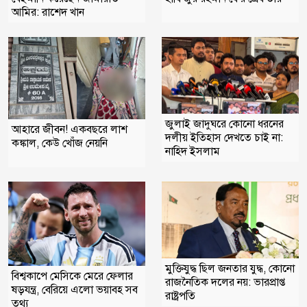
আমির: রাশেদ খান
জুলাই জাদুঘরে কোনো ধরনের
আহারে জীবন! একবছরে লাশ
দলীয় ইতিহাস দেখতে চাই না:
কঙ্কাল, কেউ খোঁজ নেয়নি
নাহিদ ইসলাম
মুক্তিযুদ্ধ ছিল জনতার যুদ্ধ, কোনো
বিশ্বকাপে মেসিকে মেরে ফেলার
রাজনৈতিক দলের নয়: ভারপ্রাপ্ত
ষড়যন্ত্র, বেরিয়ে এলো ভয়াবহ সব
রাষ্ট্রপতি
তথ্য