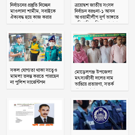
নির্বাচনের প্রস্তুতি নিচ্ছেন
ত্রয়োদ্বশ জাতীয় সংসদ
মাওলানা শামীম, সবাইকে
নির্বাচন বরগুনা-১ আসন
ঐক্যবদ্ধ হয়ে কাজ করার
আওয়ামীলীগ দুর্গ ভাঙ্গতে
অহব্বান জানান
মরিয়া বিএনপি ও জামায়াত
সকল যোগ্যতা থাকা সত্বেও
মোড়েলগঞ্জ উপজেলা
মামলা তদন্ত করতে পারছেন
মৎস্যজীবী দলের নাম
না পুলিশ সার্জেন্টগন
ভাঙিয়ে প্রতারণা, সতর্ক
থাকার আহ্বান