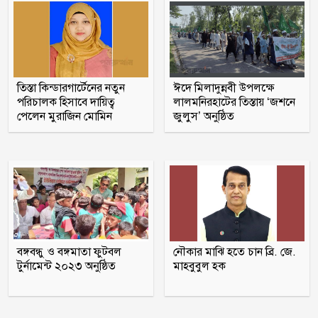
ফরিদপুরে বৈষম্য বিরোধী ছাত্র আন্দোলনের
মামলায় আওয়ামীলীগ নেতা গ্রেফতার
দশমিনায় ৫১ ঘণ্টা পর তেঁতুলিয়া নদীতে
তিস্তা কিন্ডারগার্টেনের নতুন
ঈদে মিলাদুন্নবী উপলক্ষে
পরিচালক হিসাবে দায়িত্ব
লালমনিরহাটের তিস্তায় ‘জশনে
ভেসে উঠল নিখোঁজ অজ্ঞাত যুবকের মরদেহ
পেলেন মুরাজিন মোমিন
জুলুস’ অনুষ্ঠিত
১০০ টাকায় গরুর মাংস দিয়ে ভাত বিক্রেতা
‘ভাইরাল মিজান’ গ্রেফতার
৫ হাজার চিকিৎসক নিয়োগ দেবে সরকার
বঙ্গবন্ধু ও বঙ্গমাতা ফুটবল
নৌকার মাঝি হতে চান ব্রি. জে.
যুক্তরাজ্যে আশ্রয় আবেদনের তালিকায় শীর্ষ
টুর্নামেন্ট ২০২৩ অনুষ্ঠিত
মাহবুবুল হক
পাঁচে বাংলাদেশ : সারাহ কুক
রাষ্ট্রপতি পদে মির্জা ফখরুলের নাম চূড়ান্ত