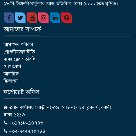
১৮/বি, টয়েনবি সার্কুলার রোড, মতিঝিল, ঢাকা-১০০০ হতে মুদ্রিত।
আমাদের সম্পর্কে
আমাদের পরিবার
গোপনীয়তার নীতি
ব্যবহারের শর্তাবলি
যোগাযোগ
আর্কাইভ
বিজ্ঞাপন ।
কর্পোরেট অফিস
প্রধান কার্যালয় : বাড়ী নং-৫৯, রোড নং- ০৪, ব্লক-সি, বনানী,
ঢাকা-১২১৩
+০১৭১৮২১৪৭৪৬
+০২-২২২২৭৫৭৪৪