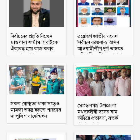
নির্বাচনের প্রস্তুতি নিচ্ছেন
ত্রয়োদ্বশ জাতীয় সংসদ
মাওলানা শামীম, সবাইকে
নির্বাচন বরগুনা-১ আসন
ঐক্যবদ্ধ হয়ে কাজ করার
আওয়ামীলীগ দুর্গ ভাঙ্গতে
অহব্বান জানান
মরিয়া বিএনপি ও জামায়াত
সকল যোগ্যতা থাকা সত্বেও
মোড়েলগঞ্জ উপজেলা
মামলা তদন্ত করতে পারছেন
মৎস্যজীবী দলের নাম
না পুলিশ সার্জেন্টগন
ভাঙিয়ে প্রতারণা, সতর্ক
থাকার আহ্বান