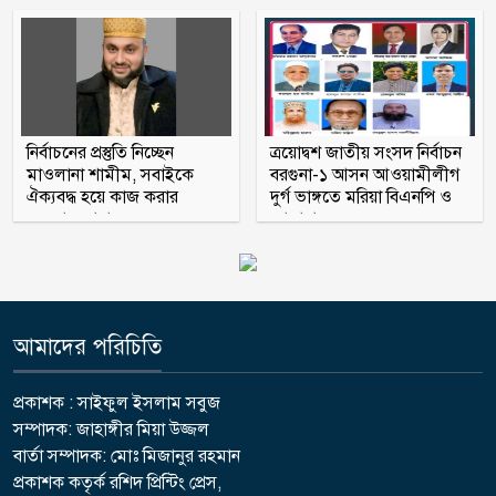
নির্বাচনের প্রস্তুতি নিচ্ছেন
ত্রয়োদ্বশ জাতীয় সংসদ নির্বাচন
মাওলানা শামীম, সবাইকে
বরগুনা-১ আসন আওয়ামীলীগ
ঐক্যবদ্ধ হয়ে কাজ করার
দুর্গ ভাঙ্গতে মরিয়া বিএনপি ও
অহব্বান জানান
জামায়াত
আমাদের পরিচিতি
প্রকাশক : সাইফুল ইসলাম সবুজ
সম্পাদক: জাহাঙ্গীর মিয়া উজ্জল
বার্তা সম্পাদক: মোঃ মিজানুর রহমান
প্রকাশক কতৃর্ক রশিদ প্রিন্টিং প্রেস,