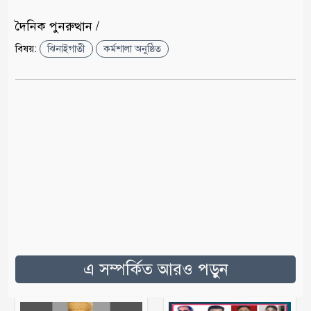
দৈনিক পুনরুত্থান /
বিষয়:
ঝিনাইগাতী
কর্মশালা অনুষ্ঠিত
এ সম্পর্কিত আরও পড়ুন