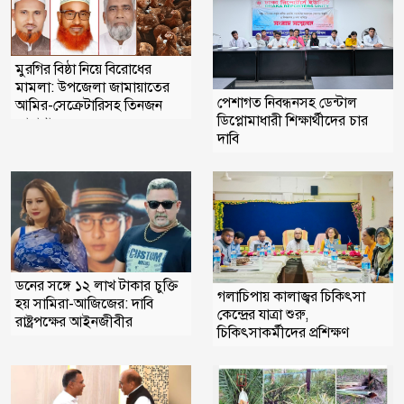
মুরগির বিষ্ঠা নিয়ে বিরোধের
মামলা: উপজেলা জামায়াতের
পেশাগত নিবন্ধনসহ ডেন্টাল
আমির-সেক্রেটারিসহ তিনজন
ডিপ্লোমাধারী শিক্ষার্থীদের চার
কারাগারে
দাবি
ডনের সঙ্গে ১২ লাখ টাকার চুক্তি
গলাচিপায় কালাজ্বর চিকিৎসা
হয় সামিরা-আজিজের: দাবি
কেন্দ্রের যাত্রা শুরু,
রাষ্ট্রপক্ষের আইনজীবীর
চিকিৎসাকর্মীদের প্রশিক্ষণ