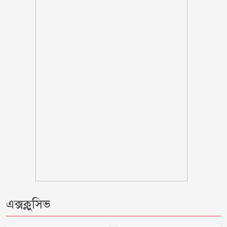
৫৭ বিদ্যালয়ে পাস করেনি একজনও
অশ্রুসিক্ত চোখে বাবাকে শেষ বিদায় জানালেন
মেসি
নতুন দায়িত্বে স্বরাষ্ট্রমন্ত্রী সালাহউদ্দিন আহমদ,
প্রজ্ঞাপন জারি
এসএসসি-সমমান পরীক্ষার ফল প্রকাশ,
পাসের হার ৬২.২৫ শতাংশ
মহম্মদপুরে সড়ক দুর্ঘটনায় এসএসসি
পরীক্ষার্থী নিহত, আহত দুই
এক্সক্লুসিভ
৪২ শীর্ষ ঋণখেলাপির পাচারের অর্থ উদ্ধারে
মাঠে নামছে ৮ আন্তর্জাতিক সংস্থা