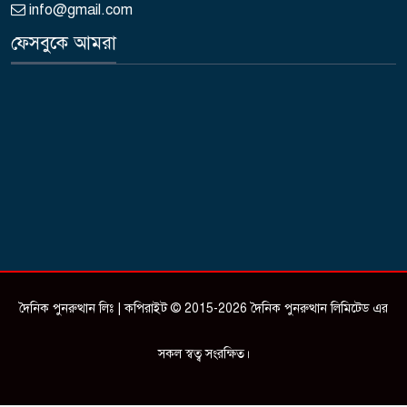
info@gmail.com
ফেসবুকে আমরা
দৈনিক পুনরুত্থান লিঃ | কপিরাইট © 2015-2026 দৈনিক পুনরুত্থান লিমিটেড এর
সকল স্বত্ব সংরক্ষিত।