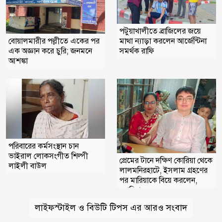
পটুয়াখালীতে ব্রাজিলের জয়ে
বোয়ালমারীর পল্লীতে একের পর
মাথা ন্যাড়া করলেন আর্জেন্টিনা
এক অজ্ঞান করে চুরি; জনমনে
সমর্থক রাফি
আশঙ্কা
পরিবারের কর্মসংস্থান চান
ভাইরাল লোকসংগীত শিল্পী
প্রেমের টানে দক্ষিণ কোরিয়া থেকে
লাইলী বাউল
লালমনিরহাটে, ইসলাম গ্রহণের
পর মারিয়াকে বিয়ে করলেন,
কোরিয়ান যুবক
লাইফস্টাইল ও বিউটি টিপস এর আরও সংবাদ