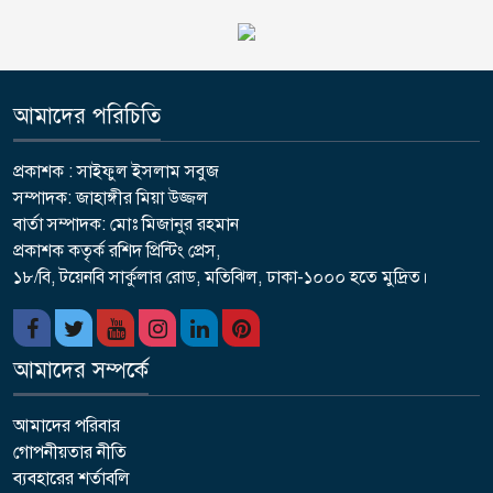
আমাদের পরিচিতি
প্রকাশক : সাইফুল ইসলাম সবুজ
সম্পাদক: জাহাঙ্গীর মিয়া উজ্জল
বার্তা সম্পাদক: মোঃ মিজানুর রহমান
প্রকাশক কতৃর্ক রশিদ প্রিন্টিং প্রেস,
১৮/বি, টয়েনবি সার্কুলার রোড, মতিঝিল, ঢাকা-১০০০ হতে মুদ্রিত।
আমাদের সম্পর্কে
আমাদের পরিবার
গোপনীয়তার নীতি
ব্যবহারের শর্তাবলি