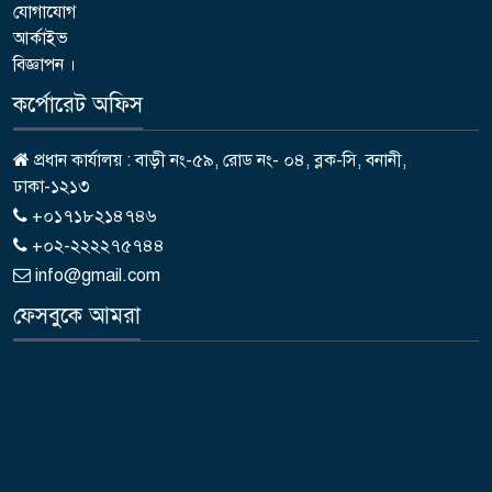
যোগাযোগ
আর্কাইভ
বিজ্ঞাপন ।
কর্পোরেট অফিস
প্রধান কার্যালয় : বাড়ী নং-৫৯, রোড নং- ০৪, ব্লক-সি, বনানী,
ঢাকা-১২১৩
+০১৭১৮২১৪৭৪৬
+০২-২২২২৭৫৭৪৪
info@gmail.com
ফেসবুকে আমরা