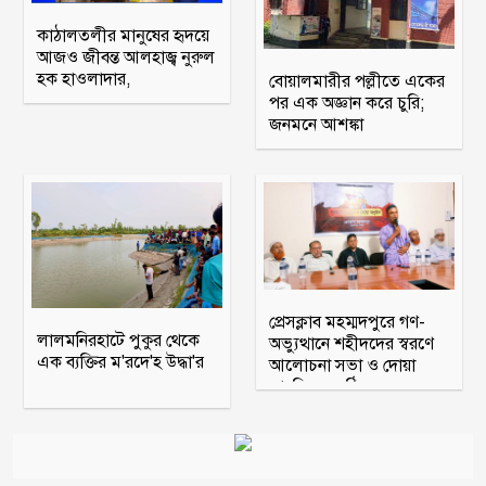
কাঠালতলীর মানুষের হৃদয়ে
আজও জীবন্ত আলহাজ্ব নুরুল
হক হাওলাদার,
বোয়ালমারীর পল্লীতে একের
পর এক অজ্ঞান করে চুরি;
জনমনে আশঙ্কা
প্রেসক্লাব মহম্মদপুরে গণ-
লালমনিরহাটে পুকুর থেকে
অভ্যুত্থানে শহীদদের স্বরণে
এক ব্যক্তির ম'রদে'হ উদ্ধা'র
আলোচনা সভা ও দোয়া
মাহফিল অনুষ্ঠিত