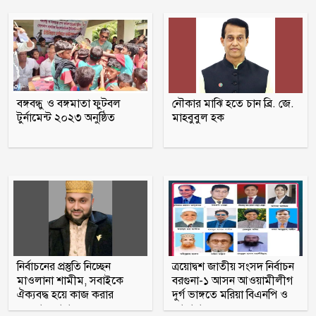
৪২ শীর্ষ ঋণখেলাপির পাচারের অর্থ উদ্ধারে
মাঠে নামছে ৮ আন্তর্জাতিক সংস্থা
ফরিদপুরে বৈষম্য বিরোধী ছাত্র আন্দোলনের
মামলায় আওয়ামীলীগ নেতা গ্রেফতার
বঙ্গবন্ধু ও বঙ্গমাতা ফুটবল
নৌকার মাঝি হতে চান ব্রি. জে.
দশমিনায় ৫১ ঘণ্টা পর তেঁতুলিয়া নদীতে
টুর্নামেন্ট ২০২৩ অনুষ্ঠিত
মাহবুবুল হক
ভেসে উঠল নিখোঁজ অজ্ঞাত যুবকের মরদেহ
১০০ টাকায় গরুর মাংস দিয়ে ভাত বিক্রেতা
‘ভাইরাল মিজান’ গ্রেফতার
নির্বাচনের প্রস্তুতি নিচ্ছেন
ত্রয়োদ্বশ জাতীয় সংসদ নির্বাচন
মাওলানা শামীম, সবাইকে
বরগুনা-১ আসন আওয়ামীলীগ
ঐক্যবদ্ধ হয়ে কাজ করার
দুর্গ ভাঙ্গতে মরিয়া বিএনপি ও
অহব্বান জানান
জামায়াত