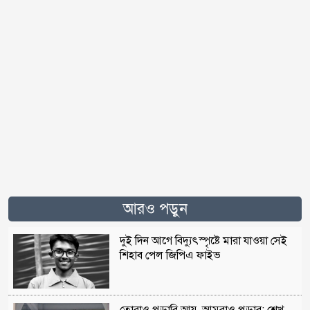
আরও পড়ুন
দুই দিন আগে বিদ্যুৎস্পৃষ্টে মারা যাওয়া সেই
শিহাব পেল জিপিএ ফাইভ
তোরাও পুড়াবি আয়, আমরাও পুড়াব: শেখ