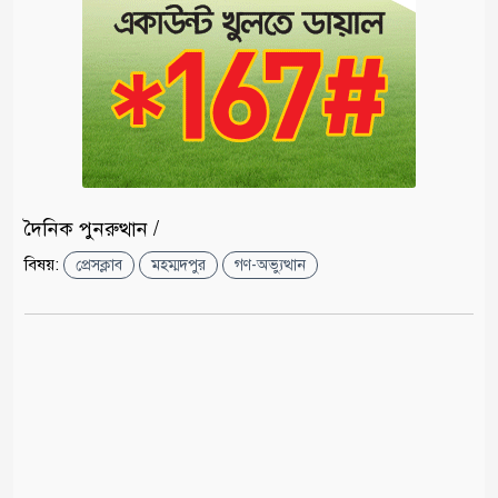
দৈনিক পুনরুত্থান /
বিষয়:
প্রেসক্লাব
মহম্মদপুর
গণ-অভ্যুত্থান