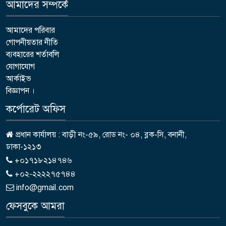
আমাদের সম্পর্কে
আমাদের পরিবার
গোপনীয়তার নীতি
ব্যবহারের শর্তাবলি
যোগাযোগ
আর্কাইভ
বিজ্ঞাপন ।
কর্পোরেট অফিস
প্রধান কার্যালয় : বাড়ী নং-৫৯, রোড নং- ০৪, ব্লক-সি, বনানী,
ঢাকা-১২১৩
+০১৭১৮২১৪৭৪৬
+০২-২২২২৭৫৭৪৪
info@gmail.com
ফেসবুকে আমরা