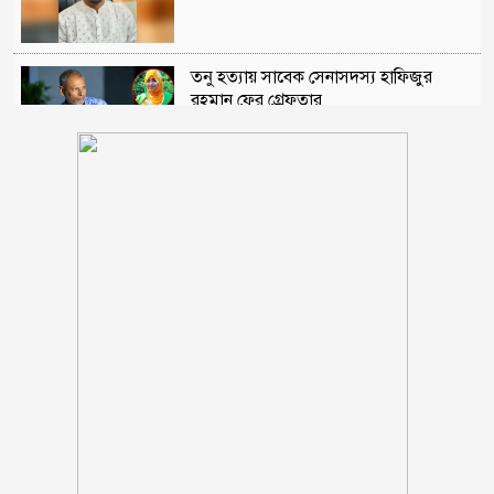
তনু হত্যায় সাবেক সেনাসদস্য হাফিজুর
রহমান ফের গ্রেফতার
আহারে জীবন! একবছরে লাশ কঙ্কাল, কেউ
খোঁজ নেয়নি
জুলাই জাদুঘরে কোনো ধরনের দলীয়
ইতিহাস দেখতে চাই না: নাহিদ ইসলাম
বিশ্বকাপে মেসিকে মেরে ফেলার ষড়যন্ত্র,
বেরিয়ে এলো ভয়াবহ সব তথ্য
মুক্তিযুদ্ধ ছিল জনতার যুদ্ধ, কোনো রাজনৈতিক