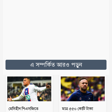
এ সম্পর্কিত আরও পড়ুন
মেসিহীন পিএসজিতে
মাত্র ৫৫০ কোটি টাকা