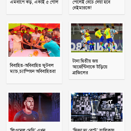
এমবাপে ঝড়, একাই ৫ গোল
পেলেই বেচে দেয়া হবে
নেইমারকে!
টানা দ্বিতীয় জয়
বিবাহিত-অবিবাহিত ফুটবল
আর্জেন্টিনাকে উড়িয়ে
ম্যাচ,চ্যাম্পিয়ন অবিবাহিতরা
ব্রাজিলের
'লিওনেল মেসি' এখন
‘ফিফা দ্য বেস্ট’ তালিকায়