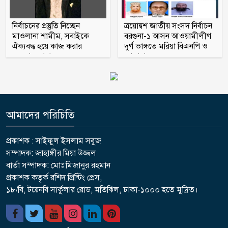
নির্বাচনের প্রস্তুতি নিচ্ছেন
ত্রয়োদ্বশ জাতীয় সংসদ নির্বাচন
মাওলানা শামীম, সবাইকে
বরগুনা-১ আসন আওয়ামীলীগ
ঐক্যবদ্ধ হয়ে কাজ করার
দুর্গ ভাঙ্গতে মরিয়া বিএনপি ও
অহব্বান জানান
জামায়াত
আমাদের পরিচিতি
প্রকাশক : সাইফুল ইসলাম সবুজ
সম্পাদক: জাহাঙ্গীর মিয়া উজ্জল
বার্তা সম্পাদক: মোঃ মিজানুর রহমান
প্রকাশক কতৃর্ক রশিদ প্রিন্টিং প্রেস,
১৮/বি, টয়েনবি সার্কুলার রোড, মতিঝিল, ঢাকা-১০০০ হতে মুদ্রিত।