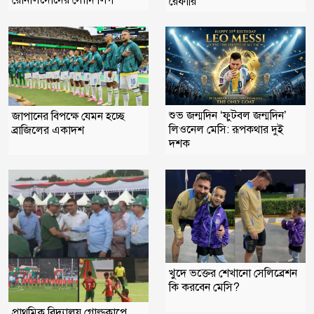
রোনালদোদের সৌদি লিগ
রেফারি
শুভ জন্মদিন ‘ফুটবল জন্মদিন’
জাপানের বিপক্ষে যেমন হচ্ছে
লিওনেল মেসি: রূপকথার দুই
ব্রাজিলের একাদশ
দশক
খুদে ভক্তের শেখানো সেলিব্রেশন
কি করবেন মেসি?
প্রাথমিক বিদ্যালয় গোল্ডকাপে