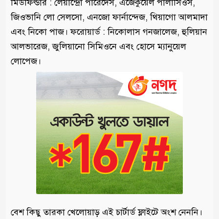
মিডফিল্ডার : লেয়ান্দ্রো পারেদেস, এজেকুয়েল পালাসিওস,
জিওভানি লো সেলসো, এনজো ফার্নান্দেজ, থিয়াগো আলমাদা
এবং নিকো পাজ। ফরোয়ার্ড : নিকোলাস গনজালেজ, হুলিয়ান
আলভারেজ, জুলিয়ানো সিমিওনে এবং হোসে ম্যানুয়েল
লোপেজ।
বেশ কিছু তারকা খেলোয়াড় এই চার্টার্ড ফ্লাইটে অংশ নেননি।