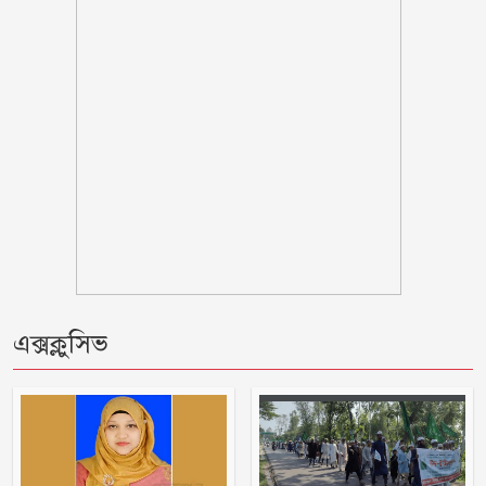
দলের নয়: ভারপ্রাপ্ত রাষ্ট্রপতি
বরগুনায় অবহেলায় ভাগাড়ে পরিণত
তেতুলবাড়িয়া খেয়াঘাট, দুর্ভোগে শত শত
যাত্রী
হাসিনার বক্তব্যকে আমরা সমর্থন করি না :
ভারত
বিমানমন্ত্রীর সভাস্থল থেকে ‘পিস্তল’সহ প্রয়াত
বিএনপি নেতার ছেলে আটক
রোমে বিমানের ভেতর ৭ ঘণ্টা ধরে আটকা
এক্সক্লুসিভ
আড়াই শতাধিক যাত্রী
নোয়াখালীতে পর্নোগ্রাফি চক্রের ৫ সদস্য
গ্রেপ্তার: উদ্ধার ৪ তরুণী