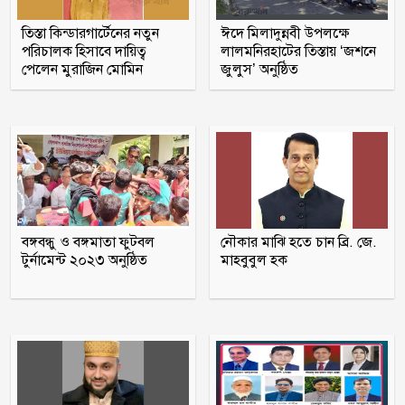
পঞ্চগড় সদর উপজেলার সাবেক ভাইস
তিস্তা কিন্ডারগার্টেনের নতুন
ঈদে মিলাদুন্নবী উপলক্ষে
চেয়ারম্যান কাজী আল তারিক গ্রেফতার
পরিচালক হিসাবে দায়িত্ব
লালমনিরহাটের তিস্তায় ‘জশনে
পেলেন মুরাজিন মোমিন
জুলুস’ অনুষ্ঠিত
ভাঙ্গায় নির্মাণাধীন ভবনে সেন্টারিং খুলতে
গিয়ে রাজমিস্ত্রি নিহত
ঠাকূরগাঁওয়ের রাণীশংকৈলে দৃষ্টিনন্দন মডেল
মসজিদের শুভ উদ্বোধন
বঙ্গবন্ধু ও বঙ্গমাতা ফুটবল
নৌকার মাঝি হতে চান ব্রি. জে.
আলফাডাঙ্গায় জমি সংক্রান্ত বিরোধের জেরে
টুর্নামেন্ট ২০২৩ অনুষ্ঠিত
মাহবুবুল হক
হামলা আহত তিন
মন্ত্রীদের কমপক্ষে ১০ ও এমপিদের ৫ লাখ
টাকা বেতন হওয়া উচিত: নুরুল হক