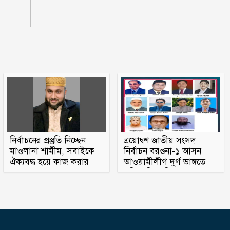
দুই-তিন দিনের মধ্যে গ্যাসের পরিস্থিতি
স্বাভাবিক হবে
বরগুনায় ভাইয়ে ভাইয়ে সংঘর্ষে নিহত
জামাই
ওবায়দুল কাদেরসহ ৭ শীর্ষ নেতার
সর্বোচ্চ শাস্তির আবেদন
নির্বাচনের প্রস্তুতি নিচ্ছেন
ত্রয়োদ্বশ জাতীয় সংসদ
রাষ্ট্রপতি নির্বাচন ২০ আগস্ট
মাওলানা শামীম, সবাইকে
নির্বাচন বরগুনা-১ আসন
ঐক্যবদ্ধ হয়ে কাজ করার
আওয়ামীলীগ দুর্গ ভাঙ্গতে
অহব্বান জানান
মরিয়া বিএনপি ও জামায়াত
মাগুরায় সাকিব আল হাসানের বাড়িতে
‘পেট্রোল বোমা’ হামলা