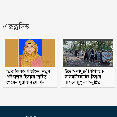
এক্সক্লুসিভ
তিস্তা কিন্ডারগার্টেনের নতুন
ঈদে মিলাদুন্নবী উপলক্ষে
পরিচালক হিসাবে দায়িত্ব
লালমনিরহাটের তিস্তায়
পেলেন মুরাজিন মোমিন
‘জশনে জুলুস’ অনুষ্ঠিত