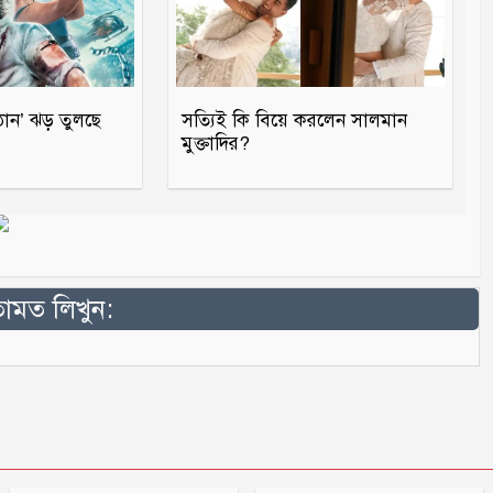
ঠান’ ঝড় তুলছে
সত্যিই কি বিয়ে করলেন সালমান
মুক্তাদির?
মত লিখুন: