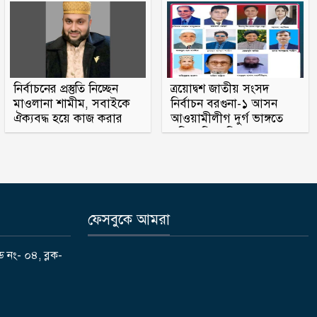
কমান্ডার নিয়োগ দিল সৌদি আরব
মাদক কারবারির বাড়িতে ঢোকার
আগে নিজেদেরই দেহ তল্লাশি, ব্যাখ্যা
দিল পুলিশ
নির্বাচনের প্রস্তুতি নিচ্ছেন
ত্রয়োদ্বশ জাতীয় সংসদ
আওয়ামী লীগের সঙ্গে গণতন্ত্র যায় না :
মাওলানা শামীম, সবাইকে
নির্বাচন বরগুনা-১ আসন
মির্জা ফখরুল
ঐক্যবদ্ধ হয়ে কাজ করার
আওয়ামীলীগ দুর্গ ভাঙ্গতে
অহব্বান জানান
মরিয়া বিএনপি ও জামায়াত
গোপালগঞ্জে সংবাদ সম্মেলন করে
আওয়ামী লীগের ১৫ নেতার পদত্যাগ
স্কুলছাত্রীকে ধর্ষণের মামলায় কনটেন্ট
ফেসবুকে আমরা
ক্রিয়েটর রিপন মিয়া গ্রেপ্তার
ড নং- ০৪, ব্লক-
থাইল্যান্ডের স্কুলে ১৪ বছরের
শিক্ষার্থীর গুলিতে শিক্ষকসহ নিহত ৭