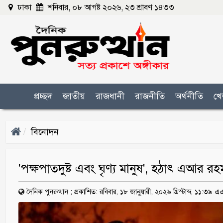
ঢাকা
শনিবার, ০৮ আগষ্ট ২০২৬, ২৩ শ্রাবণ ১৪৩৩
প্রচ্ছদ
জাতীয়
রাজধানী
রাজনীতি
অর্থনীতি
খে
বিনোদন
'পক্ষপাতদুষ্ট এবং ঘৃণ্য মানুষ', হঠাৎ এআর 
দৈনিক পুনরুত্থান
;
প্রকাশিত: রবিবার, ১৮ জানুয়ারী, ২০২৬ খ্রিস্টাব্দ, ১১:৩৯ 