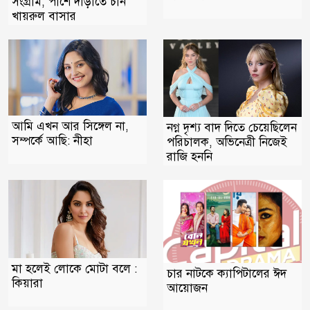
সংগ্রাম, পাশে দাঁড়াতে চান
খায়রুল বাসার
আমি এখন আর সিঙ্গেল না,
নগ্ন দৃশ্য বাদ দিতে চেয়েছিলেন
সম্পর্কে আছি: নীহা
পরিচালক, অভিনেত্রী নিজেই
রাজি হননি
মা হলেই লোকে মোটা বলে :
চার নাটকে ক্যাপিটালের ঈদ
কিয়ারা
আয়োজন