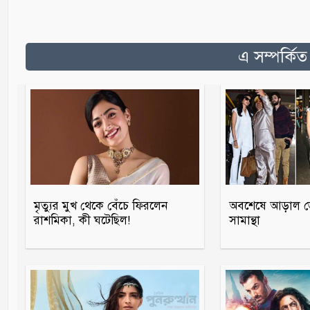
এ সম্পর্কি
মৃত্যুর মুখ থেকে বেঁচে ফিরলেন
অবশেষে আড়াল ভে
রাশমিকা, কী ঘটেছিল!
সামান্থা