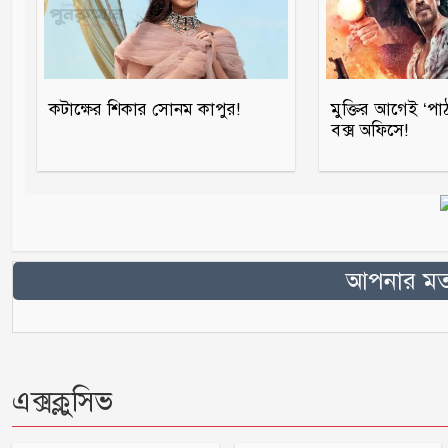
কটাক্ষের শিকার সোনম কাপুর!
মুক্তির আগেই ‘পা
বক্স অফিসে!
আপনার মতা
এক্সক্লুসিভ