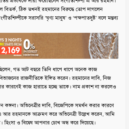
জনীতির প্রভাবকে দায়ী করেছিলেন সংগীতশিল্পী এ আর রহমান।
ুল বিতর্ক, ঠিক তখনই রহমানের বিরুদ্ধে তোপ দাগলেন
ীতশিল্পীকে সরাসরি ‘ঘৃণ্য মানুষ’ ও ‘পক্ষপাতদুষ্ট’ বলে মন্তব্য
েছিলেন, গত আট বছরে তিনি ধাপে ধাপে অনেক কাজ
বিভাজনের রাজনীতিকে ইঙ্গিত করেন। রহমানের দাবি, নিজ
ের কারণেই কাজ হারাতে হচ্ছে তাকে। নাম প্রকাশ না করলেও
ন কঙ্গনা। অভিনেত্রীর দাবি, বিজেপিকে সমর্থন করার কারণে
 এ আর রহমানকে আক্রমণ করে অভিনেত্রী উল্লেখ করেন, আমি
ি। হিংসা ও বিদ্বেষ আপনার চোখ অন্ধ করে দিয়েছে।