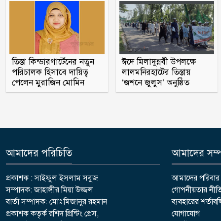
তিস্তা কিন্ডারগার্টেনের নতুন
ঈদে মিলাদুন্নবী উপলক্ষে
পরিচালক হিসাবে দায়িত্ব
লালমনিরহাটের তিস্তায়
পেলেন মুরাজিন মোমিন
‘জশনে জুলুস’ অনুষ্ঠিত
আমাদের পরিচিতি
আমাদের সম্পর
প্রকাশক : সাইফুল ইসলাম সবুজ
আমাদের পরিবার
সম্পাদক: জাহাঙ্গীর মিয়া উজ্জল
গোপনীয়তার নীত
বার্তা সম্পাদক: মোঃ মিজানুর রহমান
ব্যবহারের শর্তাব
প্রকাশক কতৃর্ক রশিদ প্রিন্টিং প্রেস,
যোগাযোগ