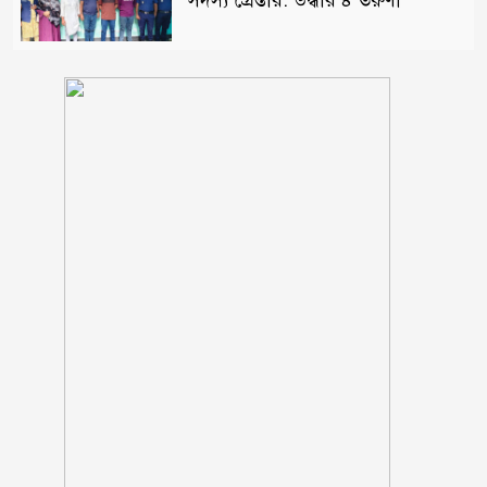
সদস্য গ্রেপ্তার: উদ্ধার ৪ তরুণী
পঞ্চগড় সদর উপজেলার সাবেক ভাইস
চেয়ারম্যান কাজী আল তারিক
গ্রেফতার
ভাঙ্গায় নির্মাণাধীন ভবনে সেন্টারিং
খুলতে গিয়ে রাজমিস্ত্রি নিহত
ঠাকূরগাঁওয়ের রাণীশংকৈলে দৃষ্টিনন্দন
মডেল মসজিদের শুভ উদ্বোধন
আলফাডাঙ্গায় জমি সংক্রান্ত বিরোধের
জেরে হামলা আহত তিন