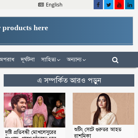
English
 products here
অপরাধ
দূর্ঘটনা
সাহিত্য
অন্যান্য
এ সম্পর্কিত আরও পড়ুন
শুটিং সেটে গুরুতর আহত
দৃষ্টি প্রতিবন্ধী মোখলেসুরের
রাশমিকা