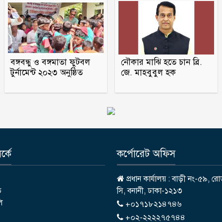
বঙ্গবন্ধু ও বঙ্গমাতা ফুটবল
নৌকার মাঝি হতে চান ব্রি.
টুর্নামেন্ট ২০২৩ অনুষ্ঠিত
জে. মাহবুবুল হক
্কে
কর্পোরেট অফিস
প্রধান কার্যালয় : বাড়ী নং-৫৯, রো
ি
সি, বনানী, ঢাকা-১২১৩
লি
+০১৭১৮২১৪৭৪৬
+০২-২২২২৭৫৭৪৪