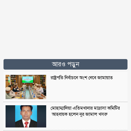
আরও পড়ুন
রাষ্ট্রপতি নির্বাচনে অংশ নেবে জামায়াত
মোহাম্মাদিয়া এতিমখানার মাদ্রাসা কমিটির
আহবায়ক হলেন নূর জামাল খসরু