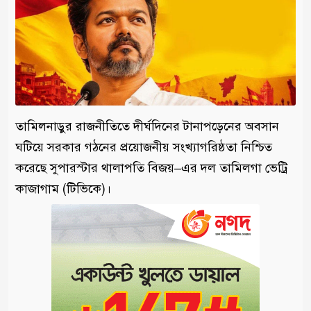
তামিলনাড়ুর রাজনীতিতে দীর্ঘদিনের টানাপড়েনের অবসান
ঘটিয়ে সরকার গঠনের প্রয়োজনীয় সংখ্যাগরিষ্ঠতা নিশ্চিত
করেছে সুপারস্টার থালাপতি বিজয়–এর দল তামিলগা ভেট্রি
কাজাগাম (টিভিকে)।