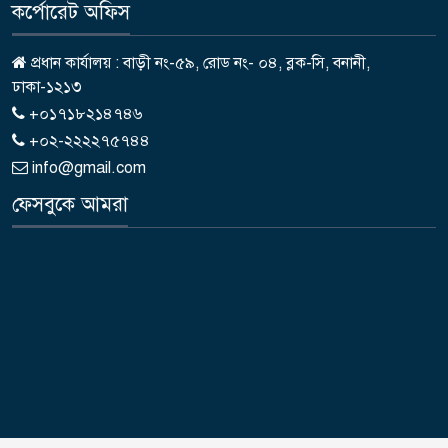
কর্পোরেট অফিস
প্রধান কার্যালয় : বাড়ী নং-৫৯, রোড নং- ০৪, ব্লক-সি, বনানী,
ঢাকা-১২১৩
+০১৭১৮২১৪৭৪৬
+০২-২২২২৭৫৭৪৪
info@gmail.com
ফেসবুকে আমরা