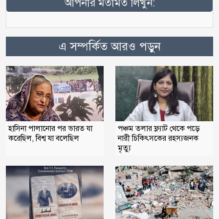
আপনার মতামত লিখুন:
এ সম্পর্কিত আরও পড়ুন
হাসিনা পালানোর পর ভারত যা
পঞ্চম তলার ফ্ল্যাট থেকে পড়ে
করেছিল, বিশ্ব যা বলেছিল
নারী চিকিৎসকের রহস্যজনক
মৃত্যু