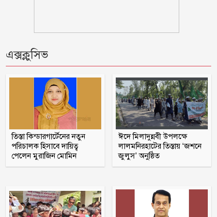
গণঅভ্যুত্থানের সঙ্গে প্রথম বেইমানি করেছেন
জামায়াত আমির: রাশেদ খান
তনু হত্যায় সাবেক সেনাসদস্য হাফিজুর
এক্সক্লুসিভ
রহমান ফের গ্রেফতার
আহারে জীবন! একবছরে লাশ কঙ্কাল, কেউ
খোঁজ নেয়নি
জুলাই জাদুঘরে কোনো ধরনের দলীয়
তিস্তা কিন্ডারগার্টেনের নতুন
ঈদে মিলাদুন্নবী উপলক্ষে
ইতিহাস দেখতে চাই না: নাহিদ ইসলাম
পরিচালক হিসাবে দায়িত্ব
লালমনিরহাটের তিস্তায় ‘জশনে
পেলেন মুরাজিন মোমিন
জুলুস’ অনুষ্ঠিত
বিশ্বকাপে মেসিকে মেরে ফেলার ষড়যন্ত্র,
বেরিয়ে এলো ভয়াবহ সব তথ্য
মুক্তিযুদ্ধ ছিল জনতার যুদ্ধ, কোনো রাজনৈতিক
দলের নয়: ভারপ্রাপ্ত রাষ্ট্রপতি