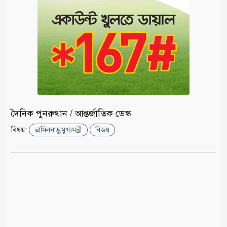
দৈনিক পুনরুত্থান / আন্তর্জাতিক ডেস্ক
বিষয়:
তামিলনাড়ু,মুখ্যমন্ত্রী
বিজয়