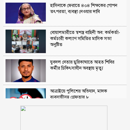
হাসিনাকে ফেরাতে ৪০৪ শিক্ষকের গোপন
তৎপরতা, ব্যবস্থা নেওয়ার দাবি
বোয়ালমারীতে স্বশস্ত্র বাহিনী অব: কর্মকর্তা-
কর্মচারী কল্যাণ সমিতির মাসিক সভা
অনুষ্টিত
যুবদল নেতার ছুরিকাঘাতে আহত শিবির
কর্মীর চিকিৎসাধীন অবস্থায় মৃত্যু
আত্রাইয়ে পুলিশের অভিযান, মাদক
ব্যবসায়ীসহ গ্রেফতার ৮
কুড়িগ্রামে ৮ বছরের শিশুর কাঁধে ৬ সদস্যের
পরিবার