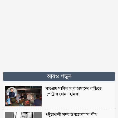
আরও পড়ুন
মাগুরায় সাকিব আল হাসানের বাড়িতে
‘পেট্রোল বোমা’ হামলা
পটুয়াখালী সদর উপজেলা আ লীগ