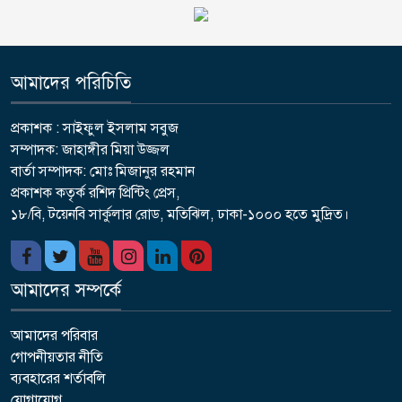
আমাদের পরিচিতি
প্রকাশক : সাইফুল ইসলাম সবুজ
সম্পাদক: জাহাঙ্গীর মিয়া উজ্জল
বার্তা সম্পাদক: মোঃ মিজানুর রহমান
প্রকাশক কতৃর্ক রশিদ প্রিন্টিং প্রেস,
১৮/বি, টয়েনবি সার্কুলার রোড, মতিঝিল, ঢাকা-১০০০ হতে মুদ্রিত।
আমাদের সম্পর্কে
আমাদের পরিবার
গোপনীয়তার নীতি
ব্যবহারের শর্তাবলি
যোগাযোগ