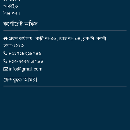
আর্কাইভ
বিজ্ঞাপন ।
কর্পোরেট অফিস
প্রধান কার্যালয় : বাড়ী নং-৫৯, রোড নং- ০৪, ব্লক-সি, বনানী,
ঢাকা-১২১৩
+০১৭১৮২১৪৭৪৬
+০২-২২২২৭৫৭৪৪
info@gmail.com
ফেসবুকে আমরা