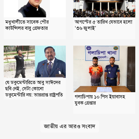
মধুখালীতে সাবেক পৌর
আগস্টের ৫ তারিখ যেভাবে হলো
কাউন্সিলর বাবু গ্রেফতার
‘৩৬ জুলাই’
যে ডকুমেন্টারিতে আবু সাঈদের
ছবি নেই, সেটা কোনো
ডকুমেন্টারি নয়: ভারপ্রাপ্ত রাষ্ট্রপতি
গলাচিপায় ১০ পিস ইয়াবাসহ
যুবক গ্রেপ্তার
জাতীয় এর আরও সংবাদ