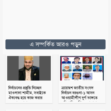
এ সম্পর্কিত আরও পড়ুন
নির্বাচনের প্রস্তুতি নিচ্ছেন
ত্রয়োদ্বশ জাতীয় সংসদ
মাওলানা শামীম, সবাইকে
নির্বাচন বরগুনা-১ আসন
ঐক্যবদ্ধ হয়ে কাজ করার
আওয়ামীলীগ দুর্গ ভাঙ্গতে
অহব্বান জানান
মরিয়া বিএনপি ও জামায়াত