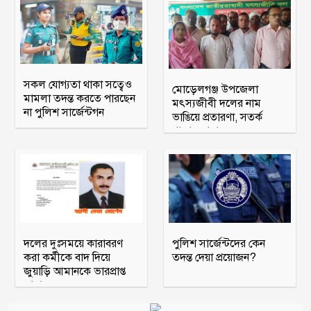
সকল যোগ্যতা থাকা সত্বেও
মোড়েলগঞ্জ উপজেলা
মামলা তদন্ত করতে পারছেন
মৎস্যজীবী দলের নাম
না পুলিশ সার্জেন্টগন
ভাঙিয়ে প্রতারণা, সতর্ক
থাকার আহ্বান
দলের দুঃসময়ে কারাবরণ
পুলিশ সার্জেন্টদের কেন
করা কর্মীকে বাদ দিয়ে
তদন্ত দেয়া প্রয়োজন?
জুয়াড়ি আমানকে ভারপ্রাপ্ত
আহ্বায়ক