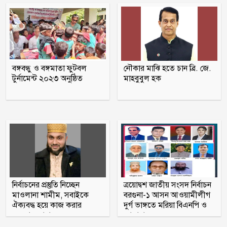
জুলাই স্মৃতি জাদুঘর বিতাড়িত ফ্যাসিস্টদের
মুখোশ উন্মোচন করবে: প্রধানমন্ত্রী
তিতুমীর কলেজে ছাত্রশক্তির ২ নেতার ওপর
বঙ্গবন্ধু ও বঙ্গমাতা ফুটবল
নৌকার মাঝি হতে চান ব্রি. জে.
ছাত্রদলের হামলার অভিযোগ
টুর্নামেন্ট ২০২৩ অনুষ্ঠিত
মাহবুবুল হক
‘জুলাই গণ-অভ্যুত্থান’ দিবস আজ, রক্তে লেখা
যে বিজয়
নির্বাচনের প্রস্তুতি নিচ্ছেন
ত্রয়োদ্বশ জাতীয় সংসদ নির্বাচন
মাওলানা শামীম, সবাইকে
বরগুনা-১ আসন আওয়ামীলীগ
ঐক্যবদ্ধ হয়ে কাজ করার
দুর্গ ভাঙ্গতে মরিয়া বিএনপি ও
অহব্বান জানান
জামায়াত