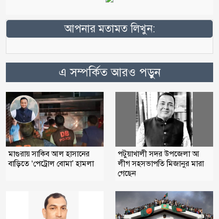
আপনার মতামত লিখুন:
এ সম্পর্কিত আরও পড়ুন
মাগুরায় সাকিব আল হাসানের
পটুয়াখালী সদর উপজেলা আ
বাড়িতে ‘পেট্রোল বোমা’ হামলা
লীগ সহসভাপতি মিজানুর মারা
গেছেন