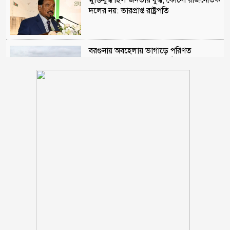
মুক্তিযুদ্ধ ছিল জনতার যুদ্ধ, কোনো রাজনৈতিক
দলের নয়: ভারপ্রাপ্ত রাষ্ট্রপতি
বরগুনায় অবহেলায় ভাগাড়ে পরিণত
তেতুলবাড়িয়া খেয়াঘাট, দুর্ভোগে শত শত
যাত্রী
হাসিনার বক্তব্যকে আমরা সমর্থন করি না :
ভারত
বিমানমন্ত্রীর সভাস্থল থেকে ‘পিস্তল’সহ প্রয়াত
বিএনপি নেতার ছেলে আটক
রোমে বিমানের ভেতর ৭ ঘণ্টা ধরে আটকা
আড়াই শতাধিক যাত্রী