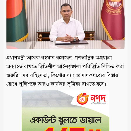
প্রধানমন্ত্রী তারেক রহমান বলেছেন, গণতান্ত্রিক অগ্রযাত্রা
অব্যাহত রাখতে স্থিতিশীল আইনশৃঙ্খলা পরিস্থিতি নিশ্চিত করা
জরুরি। মব সহিংসতা, কিশোর গ্যাং ও মাদকদ্রব্যের বিস্তার
রোধে পুলিশকে আরও কার্যকর ভূমিকা রাখতে হবে।