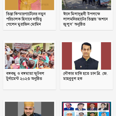
তিস্তা কিন্ডারগার্টেনের নতুন
ঈদে মিলাদুন্নবী উপলক্ষে
দিনে-দুপুরে বাসে আগুন
পরিচালক হিসাবে দায়িত্ব
লালমনিরহাটের তিস্তায় ‘জশনে
পেলেন মুরাজিন মোমিন
জুলুস’ অনুষ্ঠিত
ছয় মাসে অনেক খেয়েছেন, মনে হচ্ছে
দলটাকেই খেয়ে ফেলবেন: বিএনপির এমপি
প্রতিবন্ধী কর্মীর স্ত্রীর সঙ্গে সম্পর্ক, দল থেকে
বহিষ্কার জামায়াত নেতা
বঙ্গবন্ধু ও বঙ্গমাতা ফুটবল
নৌকার মাঝি হতে চান ব্রি. জে.
চট্টগ্রামে সাবেক শিক্ষামন্ত্রী নওফেলের
টুর্নামেন্ট ২০২৩ অনুষ্ঠিত
মাহবুবুল হক
বাসভবনে আগুন
ইরানের বিরুদ্ধে বাংলাদেশ-পাকিস্তানসহ ১৩
দেশের জোট, কমান্ডার নিয়োগ দিল সৌদি
আরব