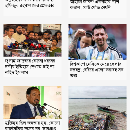
আহারে জীবন! একবছরে লাশ
হাফিজুর রহমান ফের গ্রেফতার
কঙ্কাল, কেউ খোঁজ নেয়নি
জুলাই জাদুঘরে কোনো ধরনের
বিশ্বকাপে মেসিকে মেরে ফেলার
দলীয় ইতিহাস দেখতে চাই না:
ষড়যন্ত্র, বেরিয়ে এলো ভয়াবহ সব
নাহিদ ইসলাম
তথ্য
মুক্তিযুদ্ধ ছিল জনতার যুদ্ধ, কোনো
রাজনৈতিক দলের নয়: ভারপ্রাপ্ত