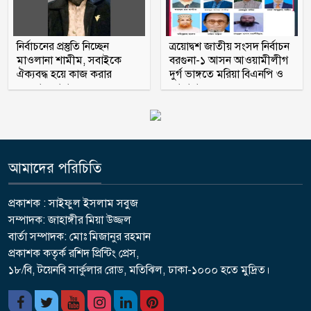
নির্বাচনের প্রস্তুতি নিচ্ছেন
ত্রয়োদ্বশ জাতীয় সংসদ নির্বাচন
মাওলানা শামীম, সবাইকে
বরগুনা-১ আসন আওয়ামীলীগ
ঐক্যবদ্ধ হয়ে কাজ করার
দুর্গ ভাঙ্গতে মরিয়া বিএনপি ও
অহব্বান জানান
জামায়াত
আমাদের পরিচিতি
প্রকাশক : সাইফুল ইসলাম সবুজ
সম্পাদক: জাহাঙ্গীর মিয়া উজ্জল
বার্তা সম্পাদক: মোঃ মিজানুর রহমান
প্রকাশক কতৃর্ক রশিদ প্রিন্টিং প্রেস,
১৮/বি, টয়েনবি সার্কুলার রোড, মতিঝিল, ঢাকা-১০০০ হতে মুদ্রিত।