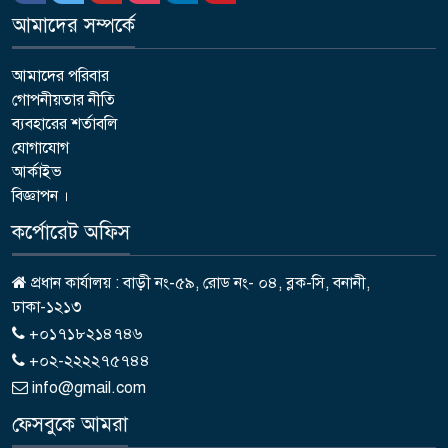
আমাদের সম্পর্কে
আমাদের পরিবার
গোপনীয়তার নীতি
ব্যবহারের শর্তাবলি
যোগাযোগ
আর্কাইভ
বিজ্ঞাপন ।
কর্পোরেট অফিস
প্রধান কার্যালয় : বাড়ী নং-৫৯, রোড নং- ০৪, ব্লক-সি, বনানী,
ঢাকা-১২১৩
+০১৭১৮২১৪৭৪৬
+০২-২২২২৭৫৭৪৪
info@gmail.com
ফেসবুকে আমরা