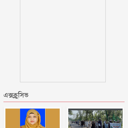
নোয়াখালীতে পর্নোগ্রাফি চক্রের ৫ সদস্য
গ্রেপ্তার: উদ্ধার ৪ তরুণী
পঞ্চগড় সদর উপজেলার সাবেক ভাইস
চেয়ারম্যান কাজী আল তারিক গ্রেফতার
ভাঙ্গায় নির্মাণাধীন ভবনে সেন্টারিং খুলতে
গিয়ে রাজমিস্ত্রি নিহত
ঠাকূরগাঁওয়ের রাণীশংকৈলে দৃষ্টিনন্দন মডেল
মসজিদের শুভ উদ্বোধন
এক্সক্লুসিভ
আলফাডাঙ্গায় জমি সংক্রান্ত বিরোধের জেরে
হামলা আহত তিন
মন্ত্রীদের কমপক্ষে ১০ ও এমপিদের ৫ লাখ
টাকা বেতন হওয়া উচিত: নুরুল হক