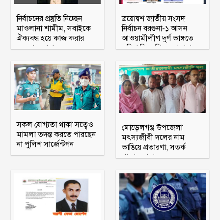
নির্বাচনের প্রস্তুতি নিচ্ছেন
ত্রয়োদ্বশ জাতীয় সংসদ
মাওলানা শামীম, সবাইকে
নির্বাচন বরগুনা-১ আসন
ঐক্যবদ্ধ হয়ে কাজ করার
আওয়ামীলীগ দুর্গ ভাঙ্গতে
অহব্বান জানান
মরিয়া বিএনপি ও জামায়াত
সকল যোগ্যতা থাকা সত্বেও
মোড়েলগঞ্জ উপজেলা
মামলা তদন্ত করতে পারছেন
মৎস্যজীবী দলের নাম
না পুলিশ সার্জেন্টগন
ভাঙিয়ে প্রতারণা, সতর্ক
থাকার আহ্বান