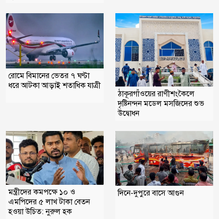
রোমে বিমানের ভেতর ৭ ঘণ্টা
ধরে আটকা আড়াই শতাধিক যাত্রী
ঠাকূরগাঁওয়ের রাণীশংকৈলে
দৃষ্টিনন্দন মডেল মসজিদের শুভ
উদ্বোধন
মন্ত্রীদের কমপক্ষে ১০ ও
দিনে-দুপুরে বাসে আগুন
এমপিদের ৫ লাখ টাকা বেতন
হওয়া উচিত: নুরুল হক