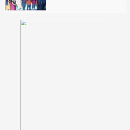
পঞ্চগড় সদর উপজেলার সাবেক ভাইস
চেয়ারম্যান কাজী আল তারিক গ্রেফতার
ভাঙ্গায় নির্মাণাধীন ভবনে সেন্টারিং খুলতে
গিয়ে রাজমিস্ত্রি নিহত
ঠাকূরগাঁওয়ের রাণীশংকৈলে দৃষ্টিনন্দন মডেল
মসজিদের শুভ উদ্বোধন
আলফাডাঙ্গায় জমি সংক্রান্ত বিরোধের জেরে
হামলা আহত তিন
মন্ত্রীদের কমপক্ষে ১০ ও এমপিদের ৫ লাখ