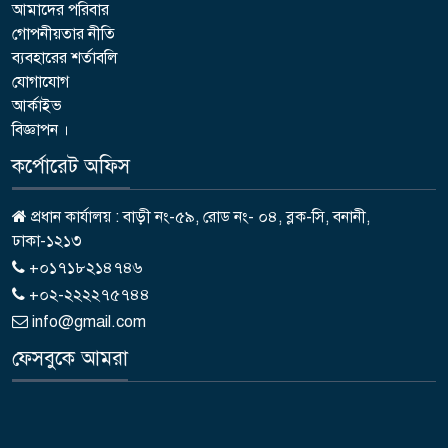
আমাদের পরিবার
গোপনীয়তার নীতি
ব্যবহারের শর্তাবলি
যোগাযোগ
আর্কাইভ
বিজ্ঞাপন ।
কর্পোরেট অফিস
প্রধান কার্যালয় : বাড়ী নং-৫৯, রোড নং- ০৪, ব্লক-সি, বনানী,
ঢাকা-১২১৩
+০১৭১৮২১৪৭৪৬
+০২-২২২২৭৫৭৪৪
info@gmail.com
ফেসবুকে আমরা