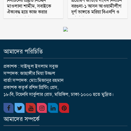
নির্বাচনের প্রস্তুতি নিচ্ছেন
ত্রয়োদ্বশ জাতীয় সংসদ নির্বাচন
মাওলানা শামীম, সবাইকে
বরগুনা-১ আসন আওয়ামীলীগ
ঐক্যবদ্ধ হয়ে কাজ করার
দুর্গ ভাঙ্গতে মরিয়া বিএনপি ও
অহব্বান জানান
জামায়াত
আমাদের পরিচিতি
প্রকাশক : সাইফুল ইসলাম সবুজ
সম্পাদক: জাহাঙ্গীর মিয়া উজ্জল
বার্তা সম্পাদক: মোঃ মিজানুর রহমান
প্রকাশক কতৃর্ক রশিদ প্রিন্টিং প্রেস,
১৮/বি, টয়েনবি সার্কুলার রোড, মতিঝিল, ঢাকা-১০০০ হতে মুদ্রিত।
আমাদের সম্পর্কে