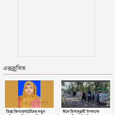
টাকা বেতন হওয়া উচিত: নুরুল হক
দিনে-দুপুরে বাসে আগুন
ছয় মাসে অনেক খেয়েছেন, মনে হচ্ছে
দলটাকেই খেয়ে ফেলবেন: বিএনপির এমপি
প্রতিবন্ধী কর্মীর স্ত্রীর সঙ্গে সম্পর্ক, দল থেকে
বহিষ্কার জামায়াত নেতা
এক্সক্লুসিভ
চট্টগ্রামে সাবেক শিক্ষামন্ত্রী নওফেলের
বাসভবনে আগুন
ইরানের বিরুদ্ধে বাংলাদেশ-পাকিস্তানসহ ১৩
দেশের জোট, কমান্ডার নিয়োগ দিল সৌদি
আরব
তিস্তা কিন্ডারগার্টেনের নতুন
ঈদে মিলাদুন্নবী উপলক্ষে