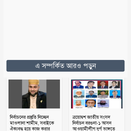
এ সম্পর্কিত আরও পড়ুন
নির্বাচনের প্রস্তুতি নিচ্ছেন
ত্রয়োদ্বশ জাতীয় সংসদ
মাওলানা শামীম, সবাইকে
নির্বাচন বরগুনা-১ আসন
ঐক্যবদ্ধ হয়ে কাজ করার
আওয়ামীলীগ দুর্গ ভাঙ্গতে