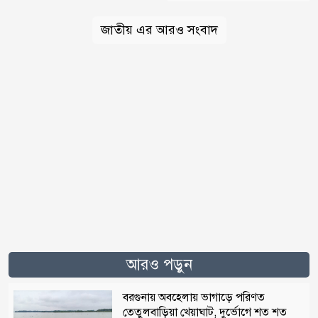
জাতীয় এর আরও সংবাদ
আরও পড়ুন
বরগুনায় অবহেলায় ভাগাড়ে পরিণত
তেতুলবাড়িয়া খেয়াঘাট, দুর্ভোগে শত শত