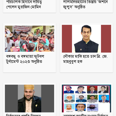
পরিচালক হিসাবে দায়িত্ব
লালমনিরহাটের তিস্তায় ‘জশনে
মাদক কারবারির বাড়িতে ঢোকার আগে
পেলেন মুরাজিন মোমিন
জুলুস’ অনুষ্ঠিত
নিজেদেরই দেহ তল্লাশি, ব্যাখ্যা দিল পুলিশ
আওয়ামী লীগের সঙ্গে গণতন্ত্র যায় না : মির্জা
ফখরুল
গোপালগঞ্জে সংবাদ সম্মেলন করে আওয়ামী
লীগের ১৫ নেতার পদত্যাগ
বঙ্গবন্ধু ও বঙ্গমাতা ফুটবল
নৌকার মাঝি হতে চান ব্রি. জে.
টুর্নামেন্ট ২০২৩ অনুষ্ঠিত
মাহবুবুল হক
স্কুলছাত্রীকে ধর্ষণের মামলায় কনটেন্ট
ক্রিয়েটর রিপন মিয়া গ্রেপ্তার
থাইল্যান্ডের স্কুলে ১৪ বছরের শিক্ষার্থীর
গুলিতে শিক্ষকসহ নিহত ৭