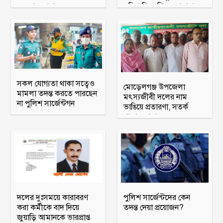
অহব্বান জানান
মরিয়া বিএনপি ও জামায়াত
সকল যোগ্যতা থাকা সত্বেও
মোড়েলগঞ্জ উপজেলা
মামলা তদন্ত করতে পারছেন
মৎস্যজীবী দলের নাম
না পুলিশ সার্জেন্টগন
ভাঙিয়ে প্রতারণা, সতর্ক
থাকার আহ্বান
দলের দুঃসময়ে কারাবরণ
পুলিশ সার্জেন্টদের কেন
করা কর্মীকে বাদ দিয়ে
তদন্ত দেয়া প্রয়োজন?
জুয়াড়ি আমানকে ভারপ্রাপ্ত