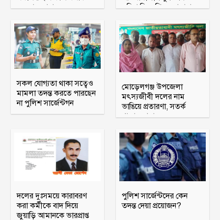
অহব্বান জানান
মরিয়া বিএনপি ও জামায়াত
সকল যোগ্যতা থাকা সত্বেও
মোড়েলগঞ্জ উপজেলা
মামলা তদন্ত করতে পারছেন
মৎস্যজীবী দলের নাম
না পুলিশ সার্জেন্টগন
ভাঙিয়ে প্রতারণা, সতর্ক
থাকার আহ্বান
দলের দুঃসময়ে কারাবরণ
পুলিশ সার্জেন্টদের কেন
করা কর্মীকে বাদ দিয়ে
তদন্ত দেয়া প্রয়োজন?
জুয়াড়ি আমানকে ভারপ্রাপ্ত