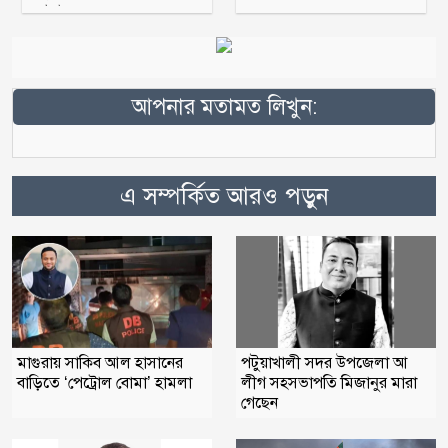
আহ্বায়ক
আপনার মতামত লিখুন:
এ সম্পর্কিত আরও পড়ুন
মাগুরায় সাকিব আল হাসানের
পটুয়াখালী সদর উপজেলা আ
বাড়িতে ‘পেট্রোল বোমা’ হামলা
লীগ সহসভাপতি মিজানুর মারা
গেছেন