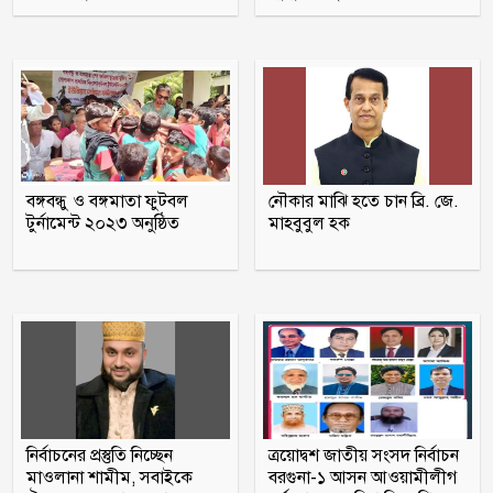
প্রতিদিন একে অপরকে যে ৫ কথা বলে সুখী
দম্পতিরা
জুলাই স্মৃতি জাদুঘর বিতাড়িত ফ্যাসিস্টদের
মুখোশ উন্মোচন করবে: প্রধানমন্ত্রী
বঙ্গবন্ধু ও বঙ্গমাতা ফুটবল
নৌকার মাঝি হতে চান ব্রি. জে.
টুর্নামেন্ট ২০২৩ অনুষ্ঠিত
মাহবুবুল হক
তিতুমীর কলেজে ছাত্রশক্তির ২ নেতার ওপর
ছাত্রদলের হামলার অভিযোগ
‘জুলাই গণ-অভ্যুত্থান’ দিবস আজ, রক্তে লেখা
যে বিজয়
নির্বাচনের প্রস্তুতি নিচ্ছেন
ত্রয়োদ্বশ জাতীয় সংসদ নির্বাচন
মাওলানা শামীম, সবাইকে
বরগুনা-১ আসন আওয়ামীলীগ