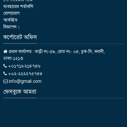
ব্যবহারের শর্তাবলি
যোগাযোগ
আর্কাইভ
বিজ্ঞাপন ।
কর্পোরেট অফিস
প্রধান কার্যালয় : বাড়ী নং-৫৯, রোড নং- ০৪, ব্লক-সি, বনানী,
ঢাকা-১২১৩
+০১৭১৮২১৪৭৪৬
+০২-২২২২৭৫৭৪৪
info@gmail.com
ফেসবুকে আমরা