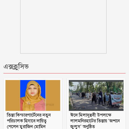
বোয়ালমারীতে স্বেচ্ছাসেবক লীগ নেতা সন্ত্রাস
বিরোধী আইনব মামলায় গ্রেপ্তার
উন্নয়নের ধারাকে অব্যাহত রাখতে কবির কে
পুনরায় চেয়ারম্যান হিসেবে দেখতে চায়
এলাকাবাসী
‘আরেকটি বিপ্লব আসন্ন’, দেশবাসীকে প্রস্তুত
থাকার আহ্বান জামায়াত আমিরের
এক্সক্লুসিভ
সালাউদ্দিন তানভীরের ওপর ডিম নিক্ষেপ
প্রথমে নৈতিক সমর্থন, পরে সরাসরি রাজপথে
নামে বিএনপি
তিস্তা কিন্ডারগার্টেনের নতুন
ঈদে মিলাদুন্নবী উপলক্ষে
গোপালগঞ্জে ১৫ আগস্ট পর্যন্ত নিরাপত্তা
পরিচালক হিসাবে দায়িত্ব
লালমনিরহাটের তিস্তায় ‘জশনে
জোরদার, মোতায়েন ৫ প্লাটুন বিজিবি
পেলেন মুরাজিন মোমিন
জুলুস’ অনুষ্ঠিত