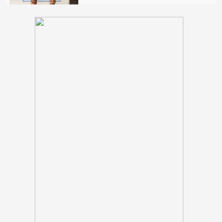
গলাচিপায় জুলাই গণঅভ্যুত্থান দিবস পালিত
শরণখোলায় জুলাই গণঅভ্যুত্থান দিবস
উপলক্ষে আলোচনা সভা ও সংবর্ধনা
৪০০ কোটি টাকা আত্মসাৎ, মাদারগঞ্জ
জামায়াতের সাবেক আমির গ্রেপ্তার
শরণখোলায় মাদক নির্মূলে সাংবাদিকদের
সাথে পুলিশের মতবিনিময় সভা অনুষ্ঠিত