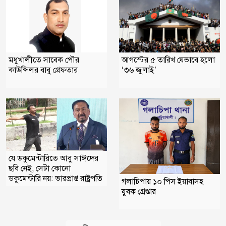
মধুখালীতে সাবেক পৌর
আগস্টের ৫ তারিখ যেভাবে হলো
কাউন্সিলর বাবু গ্রেফতার
‘৩৬ জুলাই’
যে ডকুমেন্টারিতে আবু সাঈদের
ছবি নেই, সেটা কোনো
ডকুমেন্টারি নয়: ভারপ্রাপ্ত রাষ্ট্রপতি
গলাচিপায় ১০ পিস ইয়াবাসহ
যুবক গ্রেপ্তার