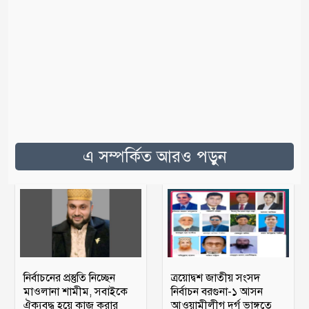
এ সম্পর্কিত আরও পড়ুন
নির্বাচনের প্রস্তুতি নিচ্ছেন
ত্রয়োদ্বশ জাতীয় সংসদ
মাওলানা শামীম, সবাইকে
নির্বাচন বরগুনা-১ আসন
ঐক্যবদ্ধ হয়ে কাজ করার
আওয়ামীলীগ দুর্গ ভাঙ্গতে