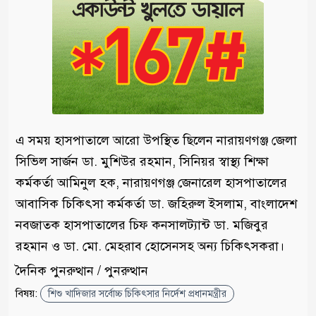
এ সময় হাসপাতালে আরো উপস্থিত ছিলেন নারায়ণগঞ্জ জেলা
সিভিল সার্জন ডা. মুশিউর রহমান, সিনিয়র স্বাস্থ্য শিক্ষা
কর্মকর্তা আমিনুল হক, নারায়ণগঞ্জ জেনারেল হাসপাতালের
আবাসিক চিকিৎসা কর্মকর্তা ডা. জহিরুল ইসলাম, বাংলাদেশ
নবজাতক হাসপাতালের চিফ কনসালট্যান্ট ডা. মজিবুর
রহমান ও ডা. মো. মেহরাব হোসেনসহ অন্য চিকিৎসকরা।
দৈনিক পুনরুত্থান / পুনরুত্থান
বিষয়:
শিশু খাদিজার সর্বোচ্চ চিকিৎসার নির্দেশ প্রধানমন্ত্রীর