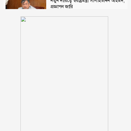
নতুন দায়িত্বে স্বরাষ্ট্রমন্ত্রী সালাহউদ্দিন আহমদ,
প্রজ্ঞাপন জারি
এসএসসি-সমমান পরীক্ষার ফল প্রকাশ,
পাসের হার ৬২.২৫ শতাংশ
মহম্মদপুরে সড়ক দুর্ঘটনায় এসএসসি
পরীক্ষার্থী নিহত, আহত দুই
৪২ শীর্ষ ঋণখেলাপির পাচারের অর্থ উদ্ধারে
মাঠে নামছে ৮ আন্তর্জাতিক সংস্থা
ফরিদপুরে বৈষম্য বিরোধী ছাত্র আন্দোলনের
মামলায় আওয়ামীলীগ নেতা গ্রেফতার
দশমিনায় ৫১ ঘণ্টা পর তেঁতুলিয়া নদীতে
ভেসে উঠল নিখোঁজ অজ্ঞাত যুবকের মরদেহ