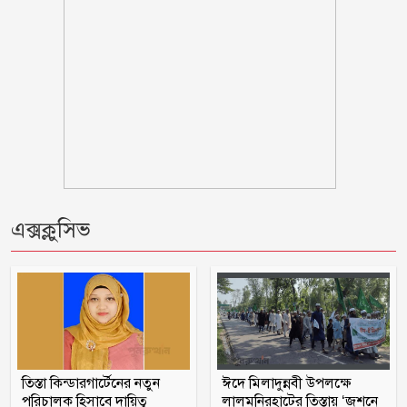
১০০ টাকায় গরুর মাংস দিয়ে ভাত বিক্রেতা
‘ভাইরাল মিজান’ গ্রেফতার
৫ হাজার চিকিৎসক নিয়োগ দেবে সরকার
যুক্তরাজ্যে আশ্রয় আবেদনের তালিকায় শীর্ষ
পাঁচে বাংলাদেশ : সারাহ কুক
এক্সক্লুসিভ
রাষ্ট্রপতি পদে মির্জা ফখরুলের নাম চূড়ান্ত
সালমান শাহ হত্যা মামলায় গ্রেপ্তার খলনায়ক
ডন কারাগারে
তিস্তা কিন্ডারগার্টেনের নতুন
ঈদে মিলাদুন্নবী উপলক্ষে
পরিচালক হিসাবে দায়িত্ব
লালমনিরহাটের তিস্তায় ‘জশনে