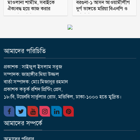
মাওলানা শামীম, সবাইকে
বরগুনা-১ আসন আওয়ামীলীগ
ঐক্যবদ্ধ হয়ে কাজ করার
দুর্গ ভাঙ্গতে মরিয়া বিএনপি ও
অহব্বান জানান
জামায়াত
আমাদের পরিচিতি
প্রকাশক : সাইফুল ইসলাম সবুজ
সম্পাদক: জাহাঙ্গীর মিয়া উজ্জল
বার্তা সম্পাদক: মোঃ মিজানুর রহমান
প্রকাশক কতৃর্ক রশিদ প্রিন্টিং প্রেস,
১৮/বি, টয়েনবি সার্কুলার রোড, মতিঝিল, ঢাকা-১০০০ হতে মুদ্রিত।
আমাদের সম্পর্কে
আমাদের পরিবার