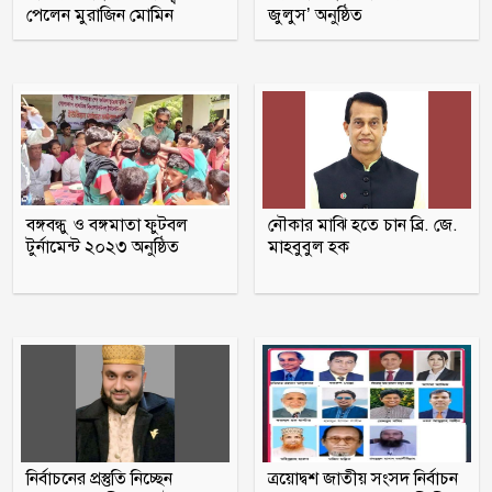
পেলেন মুরাজিন মোমিন
জুলুস’ অনুষ্ঠিত
শরণখোলায় হামিম পরিবহনের চাপায় এক
ইজিবাইক চালকের মৃত্যু ও তিন যাত্রী আহত
জেরার সময় ১২টা কিন্তু পরীমনি এলেন
আড়াইটায়, সাক্ষ্যগ্রহণ পেছালেন আদালত
জুলাই আন্দোলনে পলককে ইন্টারনেট ‘স্লো’
করার নির্দেশ দেন ওবায়দুল কাদের
বঙ্গবন্ধু ও বঙ্গমাতা ফুটবল
নৌকার মাঝি হতে চান ব্রি. জে.
টুর্নামেন্ট ২০২৩ অনুষ্ঠিত
মাহবুবুল হক
রাষ্ট্রপতি নির্বাচন: ১১ দলীয় জোটের প্রার্থী
কর্নেল (অব.) অলি আহমদ
নির্বাচনের প্রস্তুতি নিচ্ছেন
ত্রয়োদ্বশ জাতীয় সংসদ নির্বাচন