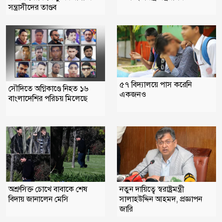
সন্ত্রাসীদের তাণ্ডব
৫৭ বিদ্যালয়ে পাস করেনি
সৌদিতে অগ্নিকাণ্ডে নিহত ১৬
একজনও
বাংলাদেশির পরিচয় মিলেছে
অশ্রুসিক্ত চোখে বাবাকে শেষ
নতুন দায়িত্বে স্বরাষ্ট্রমন্ত্রী
বিদায় জানালেন মেসি
সালাহউদ্দিন আহমদ, প্রজ্ঞাপন
জারি