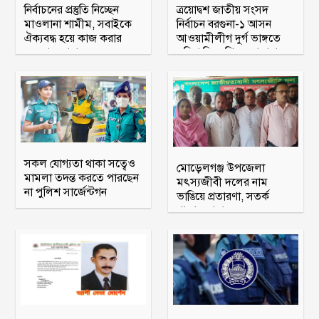
নির্বাচনের প্রস্তুতি নিচ্ছেন
ত্রয়োদ্বশ জাতীয় সংসদ
মাওলানা শামীম, সবাইকে
নির্বাচন বরগুনা-১ আসন
ঐক্যবদ্ধ হয়ে কাজ করার
আওয়ামীলীগ দুর্গ ভাঙ্গতে
অহব্বান জানান
মরিয়া বিএনপি ও জামায়াত
সকল যোগ্যতা থাকা সত্বেও
মোড়েলগঞ্জ উপজেলা
মামলা তদন্ত করতে পারছেন
মৎস্যজীবী দলের নাম
না পুলিশ সার্জেন্টগন
ভাঙিয়ে প্রতারণা, সতর্ক
থাকার আহ্বান