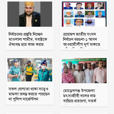
নির্বাচনের প্রস্তুতি নিচ্ছেন
ত্রয়োদ্বশ জাতীয় সংসদ
মাওলানা শামীম, সবাইকে
নির্বাচন বরগুনা-১ আসন
ঐক্যবদ্ধ হয়ে কাজ করার
আওয়ামীলীগ দুর্গ ভাঙ্গতে
অহব্বান জানান
মরিয়া বিএনপি ও জামায়াত
সকল যোগ্যতা থাকা সত্বেও
মোড়েলগঞ্জ উপজেলা
মামলা তদন্ত করতে পারছেন
মৎস্যজীবী দলের নাম
না পুলিশ সার্জেন্টগন
ভাঙিয়ে প্রতারণা, সতর্ক
থাকার আহ্বান