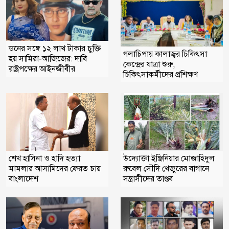
ডনের সঙ্গে ১২ লাখ টাকার চুক্তি
গলাচিপায় কালাজ্বর চিকিৎসা
হয় সামিরা-আজিজের: দাবি
কেন্দ্রের যাত্রা শুরু,
রাষ্ট্রপক্ষের আইনজীবীর
চিকিৎসাকর্মীদের প্রশিক্ষণ
শেখ হাসিনা ও হাদি হত্যা
উদ্যোক্তা ইঞ্জিনিয়ার মোজাহিদুল
মামলার আসামিদের ফেরত চায়
রুবেল সৌদি খেজুরের বাগানে
বাংলাদেশ
সন্ত্রাসীদের তাণ্ডব