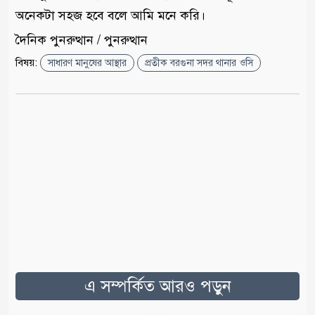
অনেকটা সহজ হবে বলে আমি মনে করি।
দৈনিক পুনরুত্থান / পুনরুত্থান
বিষয়:
সাধারণ মানুষের আস্থার
প্রতীক বরগুনা সদর থানার ওসি
এ সম্পর্কিত আরও পড়ুন