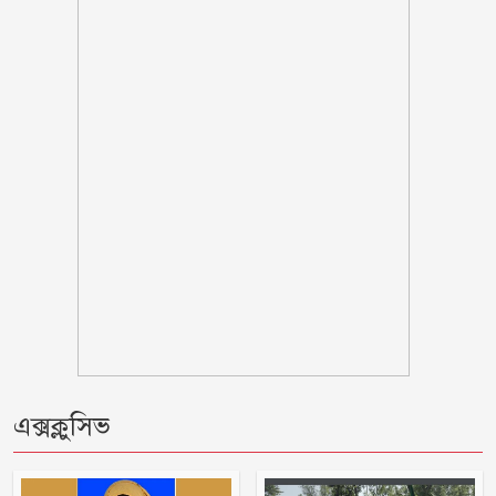
এসএসসি-সমমান পরীক্ষার ফল প্রকাশ,
পাসের হার ৬২.২৫ শতাংশ
মহম্মদপুরে সড়ক দুর্ঘটনায় এসএসসি
পরীক্ষার্থী নিহত, আহত দুই
৪২ শীর্ষ ঋণখেলাপির পাচারের অর্থ উদ্ধারে
মাঠে নামছে ৮ আন্তর্জাতিক সংস্থা
ফরিদপুরে বৈষম্য বিরোধী ছাত্র আন্দোলনের
মামলায় আওয়ামীলীগ নেতা গ্রেফতার
দশমিনায় ৫১ ঘণ্টা পর তেঁতুলিয়া নদীতে
এক্সক্লুসিভ
ভেসে উঠল নিখোঁজ অজ্ঞাত যুবকের মরদেহ
১০০ টাকায় গরুর মাংস দিয়ে ভাত বিক্রেতা