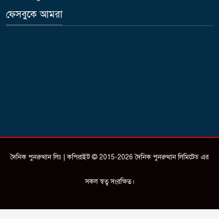
ফেসবুকে আমরা
দৈনিক পুনরুত্থান লিঃ | কপিরাইট © 2015-2026 দৈনিক পুনরুত্থান লিমিটেড এর
সকল স্বত্ব সংরক্ষিত।
Design & Developed by
ictSky