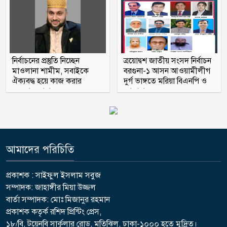
নির্বাচনের প্রস্তুতি নিচ্ছেন
ত্রয়োদ্বশ জাতীয় সংসদ নির্বাচন
মাওলানা শামীম, সবাইকে
বরগুনা-১ আসন আওয়ামীলীগ
ঐক্যবদ্ধ হয়ে কাজ করার
দুর্গ ভাঙ্গতে মরিয়া বিএনপি ও
অহব্বান জানান
জামায়াত
আমাদের পরিচিতি
প্রকাশক : সাইফুল ইসলাম সবুজ
সম্পাদক: জাহাঙ্গীর মিয়া উজ্জল
বার্তা সম্পাদক: মোঃ মিজানুর রহমান
প্রকাশক কতৃর্ক রশিদ প্রিন্টিং প্রেস,
১৮/বি, টয়েনবি সার্কুলার রোড, মতিঝিল, ঢাকা-১০০০ হতে মুদ্রিত।