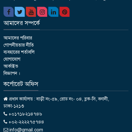
আমাদের সম্পর্কে
আমাদের পরিবার
গোপনীয়তার নীতি
ব্যবহারের শর্তাবলি
যোগাযোগ
আর্কাইভ
বিজ্ঞাপন ।
কর্পোরেট অফিস
প্রধান কার্যালয় : বাড়ী নং-৫৯, রোড নং- ০৪, ব্লক-সি, বনানী,
ঢাকা-১২১৩
+০১৭১৮২১৪৭৪৬
+০২-২২২২৭৫৭৪৪
info@gmail.com