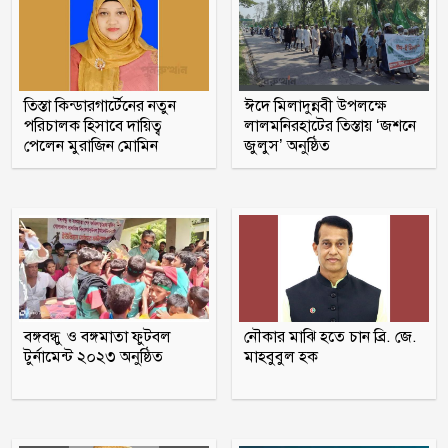
‘ভাইরাল মিজান’ গ্রেফতার
৫ হাজার চিকিৎসক নিয়োগ দেবে সরকার
তিস্তা কিন্ডারগার্টেনের নতুন
ঈদে মিলাদুন্নবী উপলক্ষে
পরিচালক হিসাবে দায়িত্ব
লালমনিরহাটের তিস্তায় ‘জশনে
পেলেন মুরাজিন মোমিন
জুলুস’ অনুষ্ঠিত
যুক্তরাজ্যে আশ্রয় আবেদনের তালিকায় শীর্ষ
পাঁচে বাংলাদেশ : সারাহ কুক
রাষ্ট্রপতি পদে মির্জা ফখরুলের নাম চূড়ান্ত
সালমান শাহ হত্যা মামলায় গ্রেপ্তার খলনায়ক
বঙ্গবন্ধু ও বঙ্গমাতা ফুটবল
নৌকার মাঝি হতে চান ব্রি. জে.
ডন কারাগারে
টুর্নামেন্ট ২০২৩ অনুষ্ঠিত
মাহবুবুল হক
শরণখোলায় হামিম পরিবহনের চাপায় এক
ইজিবাইক চালকের মৃত্যু ও তিন যাত্রী আহত