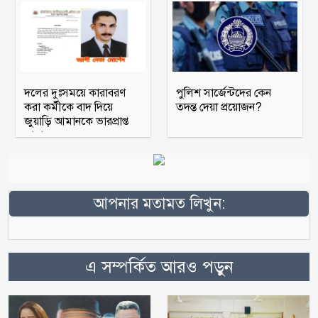
দলের দুঃসময়ে কারাবরণ
পুলিশ সার্জেন্টদের কেন
করা কর্মীকে বাদ দিয়ে
তদন্ত দেয়া প্রয়োজন?
জুয়াড়ি আমানকে ভারপ্রাপ্ত
আহ্বায়ক
আপনার মতামত লিখুন:
এ সম্পর্কিত আরও পড়ুন