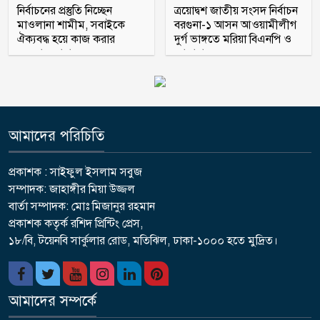
নির্বাচনের প্রস্তুতি নিচ্ছেন
ত্রয়োদ্বশ জাতীয় সংসদ নির্বাচন
মাওলানা শামীম, সবাইকে
বরগুনা-১ আসন আওয়ামীলীগ
ঐক্যবদ্ধ হয়ে কাজ করার
দুর্গ ভাঙ্গতে মরিয়া বিএনপি ও
অহব্বান জানান
জামায়াত
আমাদের পরিচিতি
প্রকাশক : সাইফুল ইসলাম সবুজ
সম্পাদক: জাহাঙ্গীর মিয়া উজ্জল
বার্তা সম্পাদক: মোঃ মিজানুর রহমান
প্রকাশক কতৃর্ক রশিদ প্রিন্টিং প্রেস,
১৮/বি, টয়েনবি সার্কুলার রোড, মতিঝিল, ঢাকা-১০০০ হতে মুদ্রিত।
আমাদের সম্পর্কে