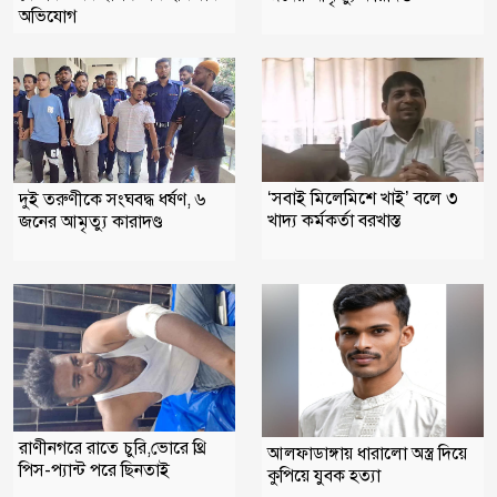
অভিযোগ
‘সবাই মিলেমিশে খাই’ বলে ৩
দুই তরুণীকে সংঘবদ্ধ ধর্ষণ, ৬
খাদ্য কর্মকর্তা বরখাস্ত
জনের আমৃত্যু কারাদণ্ড
রাণীনগরে রাতে চুরি,ভোরে থ্রি
আলফাডাঙ্গায় ধারালো অস্ত্র দিয়ে
পিস-প্যান্ট পরে ছিনতাই
কুপিয়ে যুবক হত্যা