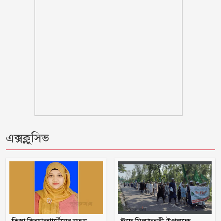
সেলিব্রিটি ব্র্যান্ডের তালিকায় শীর্ষে শাহরুখ
খান
বাঁশখালীতে বন্যায় ক্ষতিগ্রস্ত ১০০ পরিবারকে
নতুন ঘর দেবে সরকার
বিএনপির এমপিকে আইনি নোটিশ পাঠালেন
আসিফ মাহমুদ
ছাত্রীকে কুপ্রস্তাব দেওয়ার অভিযোগে শিক্ষকের
এক্সক্লুসিভ
বিরুদ্ধে ইউএনও বরাবর লিখিত অভিযোগ
রাণীনগরে ভ্রাম্যমান আদালতে ২জনের
কারাদন্ড
শরণখোলায় মাদক কারবারিদের গ্রেফতারের