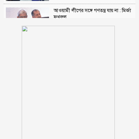
আওয়ামী লীগের সঙ্গে গণতন্ত্র যায় না : মির্জা
ফখরুল
গোপালগঞ্জে সংবাদ সম্মেলন করে আওয়ামী
লীগের ১৫ নেতার পদত্যাগ
স্কুলছাত্রীকে ধর্ষণের মামলায় কনটেন্ট
ক্রিয়েটর রিপন মিয়া গ্রেপ্তার
থাইল্যান্ডের স্কুলে ১৪ বছরের শিক্ষার্থীর
গুলিতে শিক্ষকসহ নিহত ৭
প্রথম শ্রেণিতে লটারি, অন্য সব শ্রেণিতে ভর্তি
পরীক্ষা নেওয়া হবে