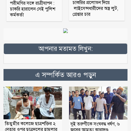
চাকরির প্রলোভন দিয়ে
পরীমণির সঙ্গে রাত্রীযাপন :
লাইসেন্সধারীদের অস্ত্র লুট,
চাকরি হারালেন সেই পুলিশ
গ্রেপ্তার চার
কর্মকর্তা
আপনার মতামত লিখুন:
এ সম্পর্কিত আরও পড়ুন
তিতুমীর কলেজে ছাত্রশক্তির ২
দুই তরুণীকে সংঘবদ্ধ ধর্ষণ, ৬
নেতার ওপর ছাত্রদলের হামলার
জনের আমৃত্যু কারাদণ্ড