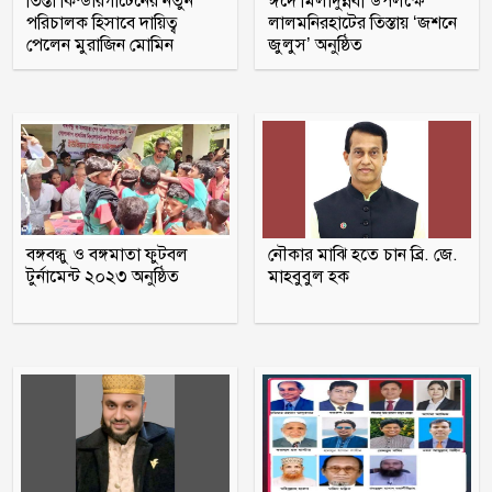
তিস্তা কিন্ডারগার্টেনের নতুন
ঈদে মিলাদুন্নবী উপলক্ষে
পর ওসির বিরুদ্ধে ষড়যন্ত্রের প্রতিবাদে
পরিচালক হিসাবে দায়িত্ব
লালমনিরহাটের তিস্তায় ‘জশনে
মানববন্ধন
পেলেন মুরাজিন মোমিন
জুলুস’ অনুষ্ঠিত
পুলিশকে পিটিয়ে রক্তাক্ত করেছি এ দৃশ্য কি
আপনারা দেখেননি, সমাবেশে এনসিপি নেতা
সাকিব ‘খুনীর প্রমাণিত দোসর, ফ্যাসিস্ট’:
আসিফ আকবর
বঙ্গবন্ধু ও বঙ্গমাতা ফুটবল
নৌকার মাঝি হতে চান ব্রি. জে.
‘মানুষ তোমাকে নিয়ে হিংসা করবে, এটাই
টুর্নামেন্ট ২০২৩ অনুষ্ঠিত
মাহবুবুল হক
স্বাভাবিক’; জর্জিনাকে রোনালদো
ভারতীয় হাইকমিশনের কর্মকর্তা সেজে
প্রতারণা, সতর্ক থাকার পরামর্শ