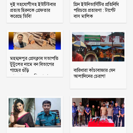
দুই সহযোগীসহ ইউটিউবার
গ্রিন ইউনিভার্সিটির প্রতিনিধি
প্রত্যয় হিরনকে গ্রেফতার
পরিচয়ে প্রতারণা : টার্গেট
করেছে ডিবি!
বাস মালিক
মহম্মদপুর প্রেসক্লাব সভাপতি
টুটুলের নামে বন বিভাগের
গাছের গুঁড়ি
বারিধারা কাঁচাবাজার যেন
আত্মসাতের অভিযোগে
আলাদিনের চেরাগ!
মামলা