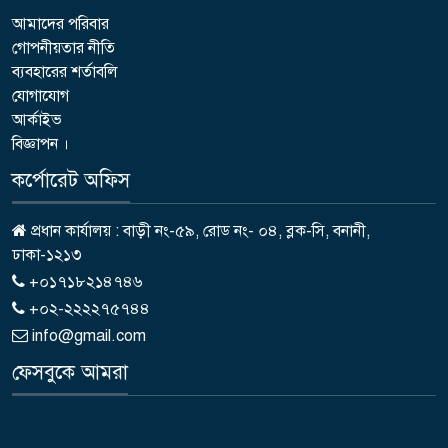
আমাদের পরিবার
গোপনীয়তার নীতি
ব্যবহারের শর্তাবলি
যোগাযোগ
আর্কাইভ
বিজ্ঞাপন ।
কর্পোরেট অফিস
প্রধান কার্যালয় : বাড়ী নং-৫৯, রোড নং- ০৪, ব্লক-সি, বনানী,
ঢাকা-১২১৩
+০১৭১৮২১৪৭৪৬
+০২-২২২২৭৫৭৪৪
info@gmail.com
ফেসবুকে আমরা