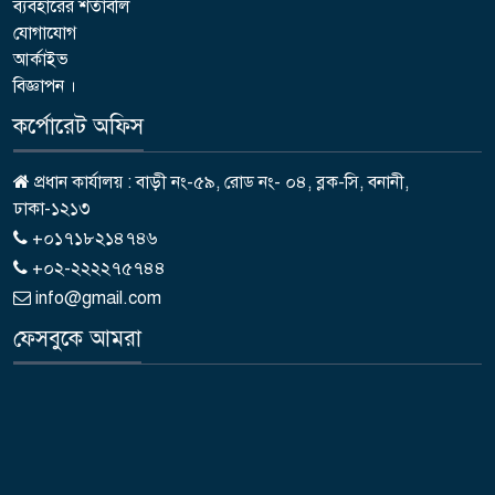
ব্যবহারের শর্তাবলি
যোগাযোগ
আর্কাইভ
বিজ্ঞাপন ।
কর্পোরেট অফিস
প্রধান কার্যালয় : বাড়ী নং-৫৯, রোড নং- ০৪, ব্লক-সি, বনানী,
ঢাকা-১২১৩
+০১৭১৮২১৪৭৪৬
+০২-২২২২৭৫৭৪৪
info@gmail.com
ফেসবুকে আমরা