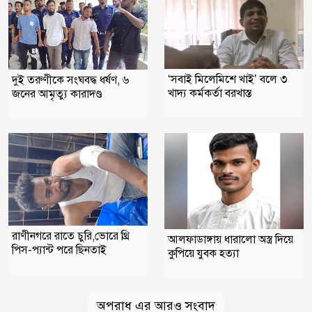
‘সবাই মিলেমিশে খাই’ বলে ৩
দুই তরুণীকে সংঘবদ্ধ ধর্ষণ, ৬
খাদ্য কর্মকর্তা বরখাস্ত
জনের আমৃত্যু কারাদণ্ড
রাণীনগরে রাতে চুরি,ভোরে থ্রি
আলফাডাঙ্গায় ধারালো অস্ত্র দিয়ে
পিস-প্যান্ট পরে ছিনতাই
কুপিয়ে যুবক হত্যা
অপরাধ এর আরও সংবাদ