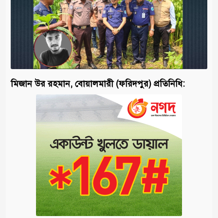
মিজান উর রহমান, বোয়ালমারী (ফরিদপুর) প্রতিনিধি: