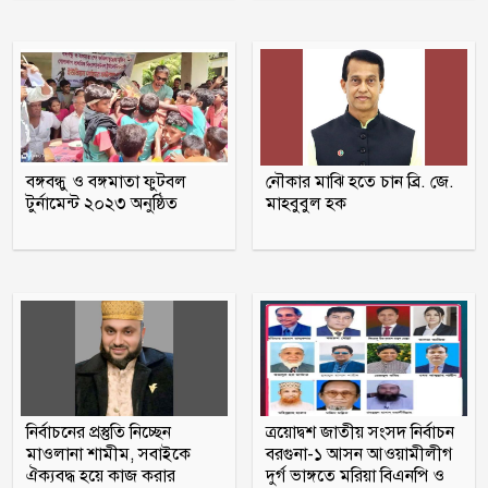
প্রতিদিন একে অপরকে যে ৫ কথা বলে সুখী
দম্পতিরা
জুলাই স্মৃতি জাদুঘর বিতাড়িত ফ্যাসিস্টদের
মুখোশ উন্মোচন করবে: প্রধানমন্ত্রী
বঙ্গবন্ধু ও বঙ্গমাতা ফুটবল
নৌকার মাঝি হতে চান ব্রি. জে.
টুর্নামেন্ট ২০২৩ অনুষ্ঠিত
মাহবুবুল হক
তিতুমীর কলেজে ছাত্রশক্তির ২ নেতার ওপর
ছাত্রদলের হামলার অভিযোগ
‘জুলাই গণ-অভ্যুত্থান’ দিবস আজ, রক্তে লেখা
যে বিজয়
নির্বাচনের প্রস্তুতি নিচ্ছেন
ত্রয়োদ্বশ জাতীয় সংসদ নির্বাচন
মাওলানা শামীম, সবাইকে
বরগুনা-১ আসন আওয়ামীলীগ
ঐক্যবদ্ধ হয়ে কাজ করার
দুর্গ ভাঙ্গতে মরিয়া বিএনপি ও