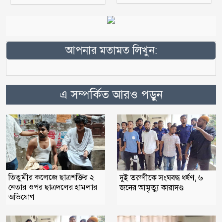
আপনার মতামত লিখুন:
এ সম্পর্কিত আরও পড়ুন
তিতুমীর কলেজে ছাত্রশক্তির ২
দুই তরুণীকে সংঘবদ্ধ ধর্ষণ, ৬
নেতার ওপর ছাত্রদলের হামলার
জনের আমৃত্যু কারাদণ্ড
অভিযোগ