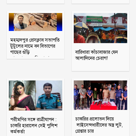
মহম্মদপুর প্রেসক্লাব সভাপতি
টুটুলের নামে বন বিভাগের
গাছের গুঁড়ি
বারিধারা কাঁচাবাজার যেন
আত্মসাতের অভিযোগে
আলাদিনের চেরাগ!
মামলা
চাকরির প্রলোভন দিয়ে
পরীমণির সঙ্গে রাত্রীযাপন :
লাইসেন্সধারীদের অস্ত্র লুট,
চাকরি হারালেন সেই পুলিশ
গ্রেপ্তার চার
কর্মকর্তা