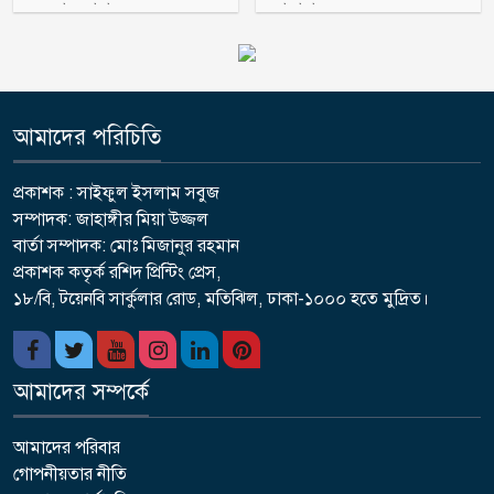
অহব্বান জানান
জামায়াত
আমাদের পরিচিতি
প্রকাশক : সাইফুল ইসলাম সবুজ
সম্পাদক: জাহাঙ্গীর মিয়া উজ্জল
বার্তা সম্পাদক: মোঃ মিজানুর রহমান
প্রকাশক কতৃর্ক রশিদ প্রিন্টিং প্রেস,
১৮/বি, টয়েনবি সার্কুলার রোড, মতিঝিল, ঢাকা-১০০০ হতে মুদ্রিত।
আমাদের সম্পর্কে
আমাদের পরিবার
গোপনীয়তার নীতি