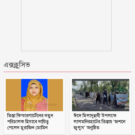
বিরোধী আইনব মামলায় গ্রেপ্তার
উন্নয়নের ধারাকে অব্যাহত রাখতে কবির কে
পুনরায় চেয়ারম্যান হিসেবে দেখতে চায়
এলাকাবাসী
‘আরেকটি বিপ্লব আসন্ন’, দেশবাসীকে প্রস্তুত
থাকার আহ্বান জামায়াত আমিরের
এক্সক্লুসিভ
সালাউদ্দিন তানভীরের ওপর ডিম নিক্ষেপ
প্রথমে নৈতিক সমর্থন, পরে সরাসরি রাজপথে
নামে বিএনপি
তিস্তা কিন্ডারগার্টেনের নতুন
ঈদে মিলাদুন্নবী উপলক্ষে
গোপালগঞ্জে ১৫ আগস্ট পর্যন্ত নিরাপত্তা
পরিচালক হিসাবে দায়িত্ব
লালমনিরহাটের তিস্তায় ‘জশনে
জোরদার, মোতায়েন ৫ প্লাটুন বিজিবি
পেলেন মুরাজিন মোমিন
জুলুস’ অনুষ্ঠিত