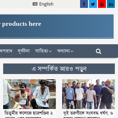
English
 products here
অপরাধ
দূর্ঘটনা
সাহিত্য
অন্যান্য
এ সম্পর্কিত আরও পড়ুন
তিতুমীর কলেজে ছাত্রশক্তির ২
দুই তরুণীকে সংঘবদ্ধ ধর্ষণ, ৬