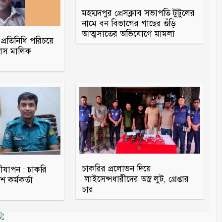
মহম্মদপুর প্রেসক্লাব সভাপতি টুটুলের
নামে বন বিভাগের গাছের গুঁড়ি
আত্মসাতের অভিযোগে মামলা
র প্রতিনিধি পরিচয়ে
 বাস মালিক
চাকরির প্রলোভন দিয়ে
্রীযাপন : চাকরি
লাইসেন্সধারীদের অস্ত্র লুট, গ্রেপ্তার
 কর্মকর্তা
চার