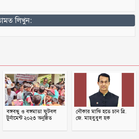
মত লিখুন:
বঙ্গবন্ধু ও বঙ্গমাতা ফুটবল
নৌকার মাঝি হতে চান ব্রি.
টুর্নামেন্ট ২০২৩ অনুষ্ঠিত
জে. মাহবুবুল হক