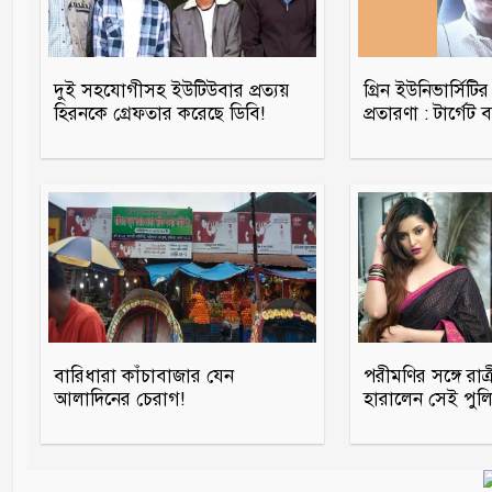
দুই সহযোগীসহ ইউটিউবার প্রত্যয়
গ্রিন ইউনিভার্সিটি
হিরনকে গ্রেফতার করেছে ডিবি!
প্রতারণা : টার্গেট
বারিধারা কাঁচাবাজার যেন
পরীমণির সঙ্গে রাত
আলাদিনের চেরাগ!
হারালেন সেই পুলিশ