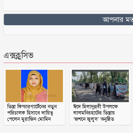
আপনার মতা
এক্সক্লুসিভ
তিস্তা কিন্ডারগার্টেনের নতুন
ঈদে মিলাদুন্নবী উপলক্ষে
পরিচালক হিসাবে দায়িত্ব
লালমনিরহাটের তিস্তায়
পেলেন মুরাজিন মোমিন
‘জশনে জুলুস’ অনুষ্ঠিত