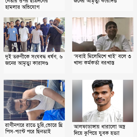
নেতার ওপর ছাত্রদলের
জনের আমৃত্যু কারাদণ্ড
হামলার অভিযোগ
‘সবাই মিলেমিশে খাই’ বলে ৩
দুই তরুণীকে সংঘবদ্ধ ধর্ষণ, ৬
খাদ্য কর্মকর্তা বরখাস্ত
জনের আমৃত্যু কারাদণ্ড
রাণীনগরে রাতে চুরি,ভোরে থ্রি
আলফাডাঙ্গায় ধারালো অস্ত্র
পিস-প্যান্ট পরে ছিনতাই
দিয়ে কুপিয়ে যুবক হত্যা