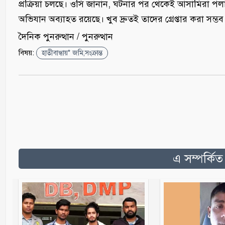
প্রক্রিয়া চলছে। ওসি জানান, ঘটনার পর থেকেই আসামিরা
অভিযান অব্যাহত রয়েছে। খুব দ্রুতই তাদের গ্রেপ্তার করা স
দৈনিক পুনরুত্থান / পুনরুত্থান
বিষয়:
হাতীবান্ধায়* জমি,সংক্রান্ত
এ সম্পর্কি