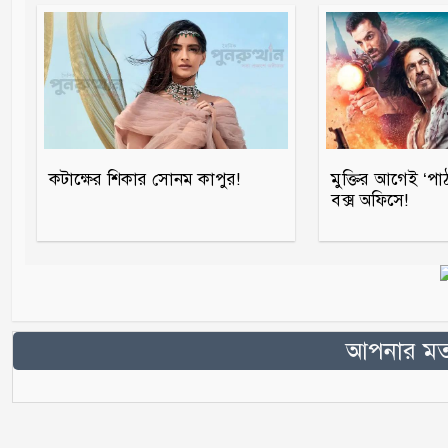
কটাক্ষের শিকার সোনম কাপুর!
মুক্তির আগেই ‘পা
বক্স অফিসে!
আপনার মতা