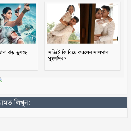
ঠান’ ঝড় তুলছে
সত্যিই কি বিয়ে করলেন সালমান
মুক্তাদির?
মত লিখুন: