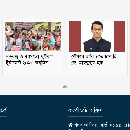
বঙ্গবন্ধু ও বঙ্গমাতা ফুটবল
নৌকার মাঝি হতে চান ব্রি.
টুর্নামেন্ট ২০২৩ অনুষ্ঠিত
জে. মাহবুবুল হক
্কে
কর্পোরেট অফিস
প্রধান কার্যালয় : বাড়ী নং-৫৯, রো