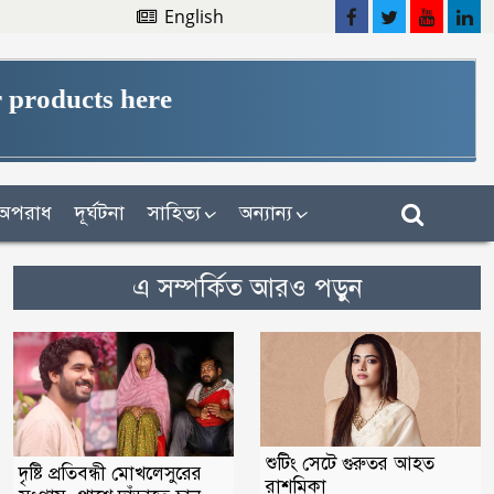
English
 products here
অপরাধ
দূর্ঘটনা
সাহিত্য
অন্যান্য
এ সম্পর্কিত আরও পড়ুন
শুটিং সেটে গুরুতর আহত
দৃষ্টি প্রতিবন্ধী মোখলেসুরের
রাশমিকা