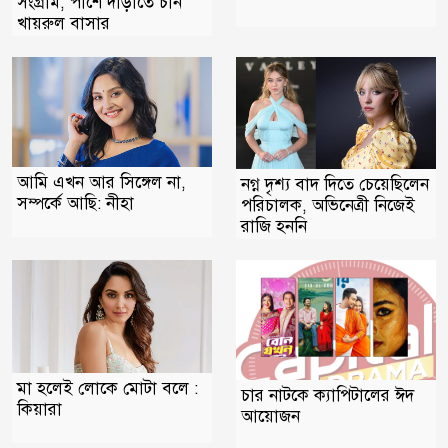
সংগ্রাম, পাশে দাঁড়াতে চান
খায়রুল বাসার
আমি এখন আর সিঙ্গেল না,
নগ্ন দৃশ্য বাদ দিতে চেয়েছিলেন
সম্পর্কে আছি: নীহা
পরিচালক, অভিনেত্রী নিজেই
রাজি হননি
মা হলেই লোকে মোটা বলে :
চার নাটকে ক্যাপিটালের ঈদ
কিয়ারা
আয়োজন