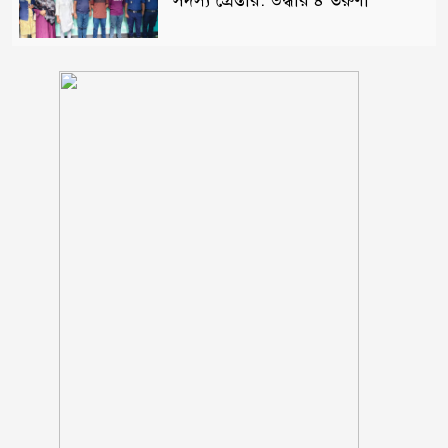
সদস্য গ্রেপ্তার: উদ্ধার ৪ তরুণী
পঞ্চগড় সদর উপজেলার সাবেক ভাইস
চেয়ারম্যান কাজী আল তারিক
গ্রেফতার
ভাঙ্গায় নির্মাণাধীন ভবনে সেন্টারিং
খুলতে গিয়ে রাজমিস্ত্রি নিহত
ঠাকূরগাঁওয়ের রাণীশংকৈলে দৃষ্টিনন্দন
মডেল মসজিদের শুভ উদ্বোধন
আলফাডাঙ্গায় জমি সংক্রান্ত বিরোধের
জেরে হামলা আহত তিন