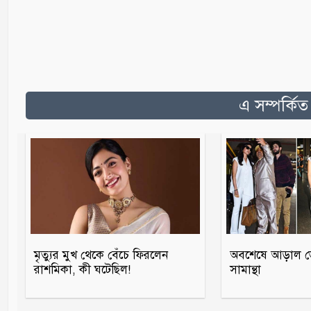
এ সম্পর্কি
মৃত্যুর মুখ থেকে বেঁচে ফিরলেন
অবশেষে আড়াল ভে
রাশমিকা, কী ঘটেছিল!
সামান্থা