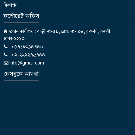
বিজ্ঞাপন ।
কর্পোরেট অফিস
প্রধান কার্যালয় : বাড়ী নং-৫৯, রোড নং- ০৪, ব্লক-সি, বনানী,
ঢাকা-১২১৩
+০১৭১৮২১৪৭৪৬
+০২-২২২২৭৫৭৪৪
info@gmail.com
ফেসবুকে আমরা