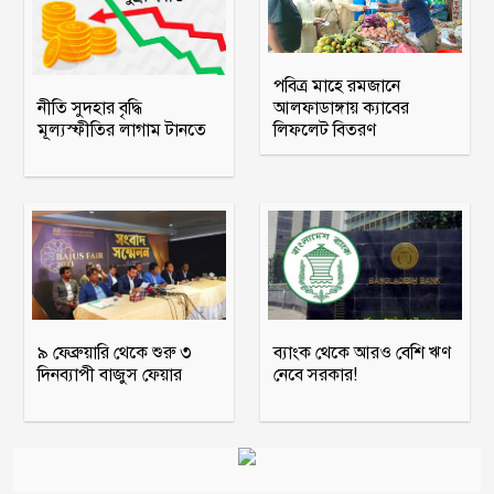
পবিত্র মাহে রমজানে
নীতি সুদহার বৃদ্ধি
আলফাডাঙ্গায় ক্যাবের
মূল্যস্ফীতির লাগাম টানতে
লিফলেট বিতরণ
৯ ফেব্রুয়ারি থেকে শুরু ৩
ব্যাংক থেকে আরও বেশি ঋণ
দিনব্যাপী বাজুস ফেয়ার
নেবে সরকার!