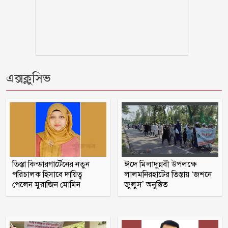
সামনে আরো ধ্বংসাত্মক কর্মসূচিতে যাবে
জামায়াত-শিবির
দুই-তিন দিনের মধ্যে গ্যাসের পরিস্থিতি
স্বাভাবিক হবে
এক্সক্লুসিভ
বরগুনায় ভাইয়ে ভাইয়ে সংঘর্ষে নিহত জামাই
ওবায়দুল কাদেরসহ ৭ শীর্ষ নেতার সর্বোচ্চ
শাস্তির আবেদন
তিস্তা কিন্ডারগার্টেনের নতুন
ঈদে মিলাদুন্নবী উপলক্ষে
পরিচালক হিসাবে দায়িত্ব
লালমনিরহাটের তিস্তায় ‘জশনে
রাষ্ট্রপতি নির্বাচন ২০ আগস্ট
পেলেন মুরাজিন মোমিন
জুলুস’ অনুষ্ঠিত
মাগুরায় সাকিব আল হাসানের বাড়িতে