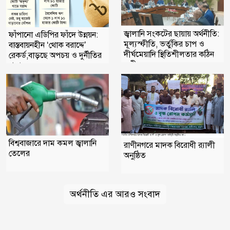
জ্বালানি সংকটের ছায়ায় অর্থনীতি:
ফাঁপানো এডিপির ফাঁদে উন্নয়ন:
মূল্যস্ফীতি, ভর্তুকির চাপ ও
বাস্তবায়নহীন ‘থোক বরাদ্দে’
দীর্ঘমেয়াদি স্থিতিশীলতার কঠিন
রেকর্ড,বাড়ছে অপচয় ও দুর্নীতির
সমী
শঙ্কা।।
বিশ্ববাজারে দাম কমল জ্বালানি
রাণীনগরে মাদক বিরোধী র‌্যালী
তেলের
অনুষ্ঠিত
অর্থনীতি এর আরও সংবাদ