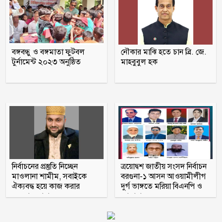
‘পেট্রোল বোমা’ হামলা
পটুয়াখালী সদর উপজেলা আ লীগ
সহসভাপতি মিজানুর মারা গেছেন
বঙ্গবন্ধু ও বঙ্গমাতা ফুটবল
নৌকার মাঝি হতে চান ব্রি. জে.
টুর্নামেন্ট ২০২৩ অনুষ্ঠিত
মাহবুবুল হক
মধুখালীতে সাবেক পৌর কাউন্সিলর বাবু
গ্রেফতার
আগস্টের ৫ তারিখ যেভাবে হলো ‘৩৬
জুলাই’
নির্বাচনের প্রস্তুতি নিচ্ছেন
ত্রয়োদ্বশ জাতীয় সংসদ নির্বাচন
মাওলানা শামীম, সবাইকে
বরগুনা-১ আসন আওয়ামীলীগ
ঐক্যবদ্ধ হয়ে কাজ করার
দুর্গ ভাঙ্গতে মরিয়া বিএনপি ও
অহব্বান জানান
জামায়াত