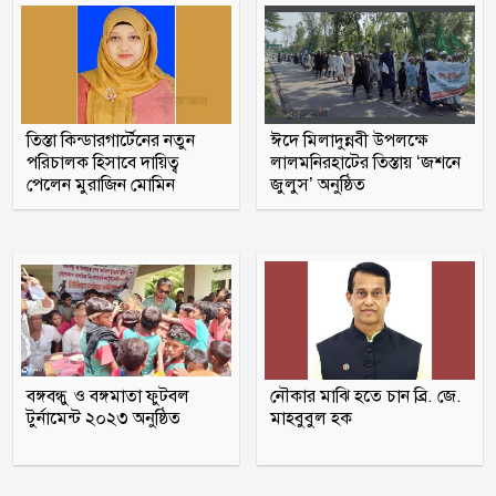
প্রতিবন্ধী কর্মীর স্ত্রীর সঙ্গে সম্পর্ক, দল থেকে
বহিষ্কার জামায়াত নেতা
চট্টগ্রামে সাবেক শিক্ষামন্ত্রী নওফেলের
বাসভবনে আগুন
তিস্তা কিন্ডারগার্টেনের নতুন
ঈদে মিলাদুন্নবী উপলক্ষে
পরিচালক হিসাবে দায়িত্ব
লালমনিরহাটের তিস্তায় ‘জশনে
ইরানের বিরুদ্ধে বাংলাদেশ-পাকিস্তানসহ ১৩
পেলেন মুরাজিন মোমিন
জুলুস’ অনুষ্ঠিত
দেশের জোট, কমান্ডার নিয়োগ দিল সৌদি
আরব
মাদক কারবারির বাড়িতে ঢোকার আগে
নিজেদেরই দেহ তল্লাশি, ব্যাখ্যা দিল পুলিশ
আওয়ামী লীগের সঙ্গে গণতন্ত্র যায় না : মির্জা
ফখরুল
বঙ্গবন্ধু ও বঙ্গমাতা ফুটবল
নৌকার মাঝি হতে চান ব্রি. জে.
টুর্নামেন্ট ২০২৩ অনুষ্ঠিত
মাহবুবুল হক
গোপালগঞ্জে সংবাদ সম্মেলন করে আওয়ামী
লীগের ১৫ নেতার পদত্যাগ