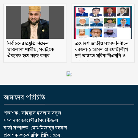
স্কুলছাত্রীকে ধর্ষণের মামলায় কনটেন্ট
ক্রিয়েটর রিপন মিয়া গ্রেপ্তার
নির্বাচনের প্রস্তুতি নিচ্ছেন
ত্রয়োদ্বশ জাতীয় সংসদ নির্বাচন
মাওলানা শামীম, সবাইকে
বরগুনা-১ আসন আওয়ামীলীগ
ঐক্যবদ্ধ হয়ে কাজ করার
দুর্গ ভাঙ্গতে মরিয়া বিএনপি ও
অহব্বান জানান
জামায়াত
আমাদের পরিচিতি
প্রকাশক : সাইফুল ইসলাম সবুজ
সম্পাদক: জাহাঙ্গীর মিয়া উজ্জল
বার্তা সম্পাদক: মোঃ মিজানুর রহমান
প্রকাশক কতৃর্ক রশিদ প্রিন্টিং প্রেস,