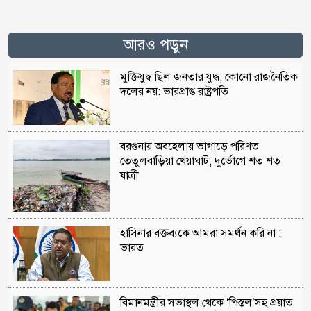
আরও পড়ুন
মুক্তিযুদ্ধ ছিল জনতার যুদ্ধ, কোনো রাজনৈতিক
দলের নয়: ভারপ্রাপ্ত রাষ্ট্রপতি
বরগুনায় অবহেলায় ভাগাড়ে পরিণত
তেতুলবাড়িয়া খেয়াঘাট, দুর্ভোগে শত শত
যাত্রী
হাসিনার বক্তব্যকে আমরা সমর্থন করি না :
ভারত
বিমানমন্ত্রীর সভাস্থল থেকে ‘পিস্তল’সহ প্রয়াত