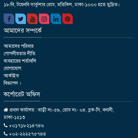
১৮/বি, টয়েনবি সার্কুলার রোড, মতিঝিল, ঢাকা-১০০০ হতে মুদ্রিত।
আমাদের সম্পর্কে
আমাদের পরিবার
গোপনীয়তার নীতি
ব্যবহারের শর্তাবলি
যোগাযোগ
আর্কাইভ
বিজ্ঞাপন ।
কর্পোরেট অফিস
প্রধান কার্যালয় : বাড়ী নং-৫৯, রোড নং- ০৪, ব্লক-সি, বনানী,
ঢাকা-১২১৩
+০১৭১৮২১৪৭৪৬
+০২-২২২২৭৫৭৪৪