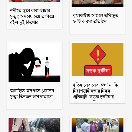
নদীতে ডুবে বাবা-চাচার
কুয়াকাটায় আগুনে ভূস্মিভূত
মৃত্যু; অসহায় হয়ে তাকিয়ে
৮ টি ব্যবসা প্রতিষ্ঠান
রইল দুই কিশোর
ইতিহাসের সেরা ঈদ’ না কি
আত্রাইয়ে মদপানে ১জনের
নিরাপত্তাহীনতার নির্মম
মৃত্যু তিনজন হাসপাতালে
প্রতিচ্ছবি: সড়ক দুর্ঘটনায়
২৭৪ প্রাণহানির দায় কা