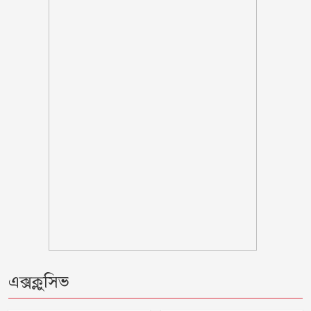
ঠাকূরগাঁওয়ের রাণীশংকৈলে দৃষ্টিনন্দন মডেল
মসজিদের শুভ উদ্বোধন
আলফাডাঙ্গায় জমি সংক্রান্ত বিরোধের জেরে
হামলা আহত তিন
মন্ত্রীদের কমপক্ষে ১০ ও এমপিদের ৫ লাখ
টাকা বেতন হওয়া উচিত: নুরুল হক
দিনে-দুপুরে বাসে আগুন
ছয় মাসে অনেক খেয়েছেন, মনে হচ্ছে
দলটাকেই খেয়ে ফেলবেন: বিএনপির এমপি
এক্সক্লুসিভ