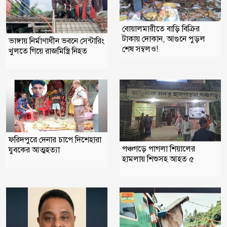
বোয়ালমারীতে বাড়ি বিক্রির
টাকায় দোকান, আগুনে পুড়ল
ভাঙ্গায় নির্মাণাধীন ভবনে সেন্টারিং
শেষ সম্বলও!
খুলতে গিয়ে রাজমিস্ত্রি নিহত
ফরিদপুরে দেনার চাপে দিশেহারা
পঞ্চগড়ে পাগলা শিয়ালের
যুবকের আত্মহত্যা
হামলায় শিশুসহ আহত ৫