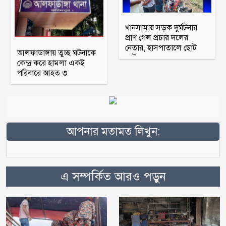
খানসামায় সড়ক দুর্ঘটনায়
প্রাণ গেল প্রচার দলের
নেতার, হাসপাতালে ছোট
আলফাডাঙ্গায় তুচ্ছ ঘটনাকে
ভাই
কেন্দ্র করে হামলা একই
পরিবারে আহত ৩
আপনার মতামত লিখুন:
এ সম্পর্কিত আরও পড়ুন