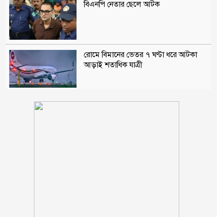
বিএনপি নেতার ছেলে আটক
রোমে বিমানের ভেতর ৭ ঘণ্টা ধরে আটকা
আড়াই শতাধিক যাত্রী
নোয়াখালীতে পর্নোগ্রাফি চক্রের ৫ সদস্য
গ্রেপ্তার: উদ্ধার ৪ তরুণী
পঞ্চগড় সদর উপজেলার সাবেক ভাইস
চেয়ারম্যান কাজী আল তারিক গ্রেফতার
ভাঙ্গায় নির্মাণাধীন ভবনে সেন্টারিং খুলতে
গিয়ে রাজমিস্ত্রি নিহত