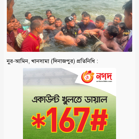
নুর-আমিন, খানসামা (দিনাজপুর) প্রতিনিধি :