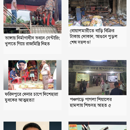
বোয়ালমারীতে বাড়ি বিক্রির
টাকায় দোকান, আগুনে পুড়ল
ভাঙ্গায় নির্মাণাধীন ভবনে সেন্টারিং
শেষ সম্বলও!
খুলতে গিয়ে রাজমিস্ত্রি নিহত
ফরিদপুরে দেনার চাপে দিশেহারা
পঞ্চগড়ে পাগলা শিয়ালের
যুবকের আত্মহত্যা
হামলায় শিশুসহ আহত ৫