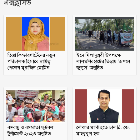
লিওনেল মেসির বাবা মারা গেছেন
এক্সক্লুসিভ
১/১১ তে তারেক রহমানকে ‘আয়নাঘরে’ বন্দি
রাখা হয়েছিল: চিফ প্রসিকিউটর
ঋণের বোঝা মাথায় নিয়ে সাগরে জেলেরা,
তিস্তা কিন্ডারগার্টেনের নতুন
ঈদে মিলাদুন্নবী উপলক্ষে
দেখা নেই কাঙ্ক্ষিত ইলিশের
পরিচালক হিসাবে দায়িত্ব
লালমনিরহাটের তিস্তায় ‘জশনে
পেলেন মুরাজিন মোমিন
জুলুস’ অনুষ্ঠিত
বিবাহবিচ্ছেদের মামলা তুলে নিলেন বিজয়ের
স্ত্রী
কুপ্রস্তাবে রাজি না হওয়ায় ভাই-বোনসহ
তরুণীর চুল কেটে গাছে বেঁধে নির্যাতন
বঙ্গবন্ধু ও বঙ্গমাতা ফুটবল
নৌকার মাঝি হতে চান ব্রি. জে.
গণঅভ্যুত্থানের সঙ্গে প্রথম বেইমানি করেছেন
টুর্নামেন্ট ২০২৩ অনুষ্ঠিত
মাহবুবুল হক
জামায়াত আমির: রাশেদ খান