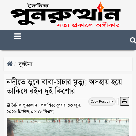
দূর্ঘটনা
নদীতে ডুবে বাবা-চাচার মৃত্যু; অসহায় হয়ে
তাকিয়ে রইল দুই কিশোর
Copy Post Link
দৈনিক পুনরুত্থান
;
প্রকাশিত: বুধবার, ০৩ জুন,
২০২৬ খ্রিস্টাব্দ, ০৫:১৮ পিএম;