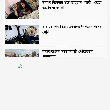
টাকার বিছানায় শুয়ে ভাইরাল পল্লবী, এতো
অর্থের রহস্য কী
বাবাকে শেষ বিদায় জানাতে শৈশবের শহরে
মেসি
কক্সবাজারের মাতারবাড়ী পৌঁছেছেন
প্রধানমন্ত্রী
রাষ্ট্রপতি নির্বাচনে অংশ নেবে জামায়াত
মোহাম্মাদিয়া এতিমখানার মাদ্রাসা কমিটির
আহবায়ক হলেন নূর জামাল খসরু