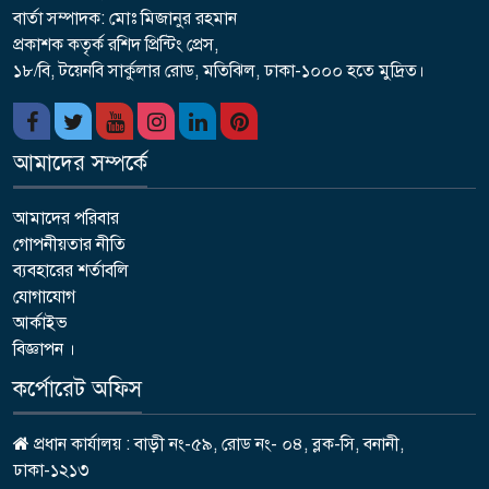
বার্তা সম্পাদক: মোঃ মিজানুর রহমান
প্রকাশক কতৃর্ক রশিদ প্রিন্টিং প্রেস,
১৮/বি, টয়েনবি সার্কুলার রোড, মতিঝিল, ঢাকা-১০০০ হতে মুদ্রিত।
আমাদের সম্পর্কে
আমাদের পরিবার
গোপনীয়তার নীতি
ব্যবহারের শর্তাবলি
যোগাযোগ
আর্কাইভ
বিজ্ঞাপন ।
কর্পোরেট অফিস
প্রধান কার্যালয় : বাড়ী নং-৫৯, রোড নং- ০৪, ব্লক-সি, বনানী,
ঢাকা-১২১৩