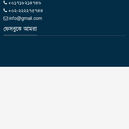
+০১৭১৮২১৪৭৪৬
+০২-২২২২৭৫৭৪৪
info@gmail.com
ফেসবুকে আমরা
দৈনিক পুনরুত্থান লিঃ | কপিরাইট © 2015-2026 দৈনিক পুনরুত্থান লিমিটেড এর
সকল স্বত্ব সংরক্ষিত।