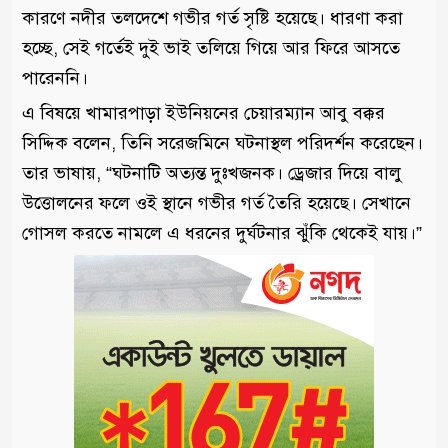
কারণে নদীর তলদেশে গভীর গর্ত সৃষ্টি হয়েছে। ধারণা করা
হচ্ছে, সেই গর্তেই দুই ভাই তলিয়ে গিয়ে আর ফিরে আসতে
পারেননি।
এ বিষয়ে খামারপাড়া ইউনিয়নের চেয়ারম্যান আবু বক্কর
সিদ্দিক বলেন, তিনি সরেজমিনে ঘটনাস্থল পরিদর্শন করেছেন।
তার ভাষায়, “ঘটনাটি অত্যন্ত দুঃখজনক। ড্রেজার দিয়ে বালু
উত্তোলনের ফলে ওই স্থানে গভীর গর্ত তৈরি হয়েছে। সেখানে
গোসল করতে নামলে এ ধরনের দুর্ঘটনার ঝুঁকি থেকেই যায়।”