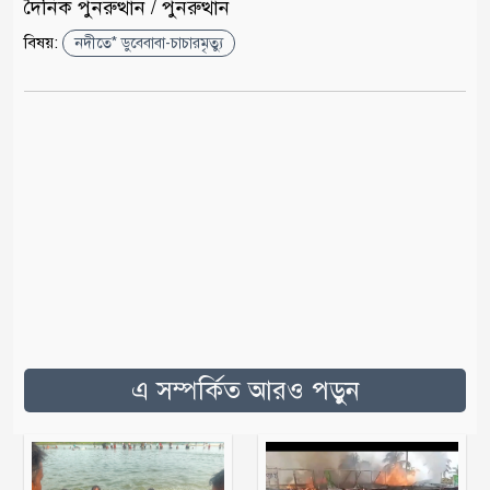
দৈনিক পুনরুত্থান / পুনরুত্থান
বিষয়:
নদীতে* ডুবেবাবা-চাচারমৃত্যু
এ সম্পর্কিত আরও পড়ুন