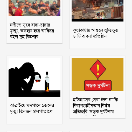
নদীতে ডুবে বাবা-চাচার
কুয়াকাটায় আগুনে ভূস্মিভূত
মৃত্যু; অসহায় হয়ে তাকিয়ে
৮ টি ব্যবসা প্রতিষ্ঠান
রইল দুই কিশোর
ইতিহাসের সেরা ঈদ’ না কি
আত্রাইয়ে মদপানে ১জনের
নিরাপত্তাহীনতার নির্মম
মৃত্যু তিনজন হাসপাতালে
প্রতিচ্ছবি: সড়ক দুর্ঘটনায়
২৭৪ প্রাণহানির দায় কা