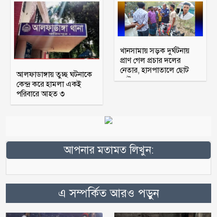
খানসামায় সড়ক দুর্ঘটনায়
প্রাণ গেল প্রচার দলের
নেতার, হাসপাতালে ছোট
আলফাডাঙ্গায় তুচ্ছ ঘটনাকে
ভাই
কেন্দ্র করে হামলা একই
পরিবারে আহত ৩
আপনার মতামত লিখুন:
এ সম্পর্কিত আরও পড়ুন