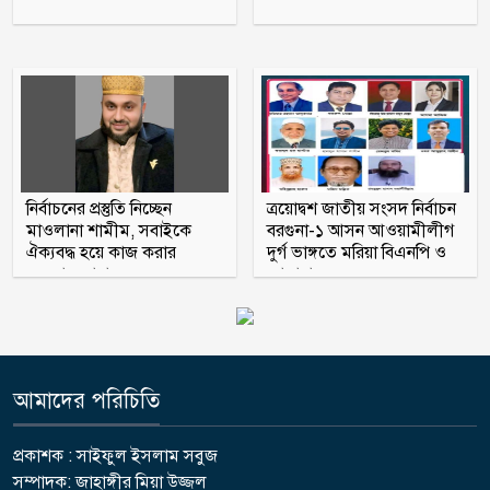
তনু হত্যায় সাবেক সেনাসদস্য হাফিজুর
রহমান ফের গ্রেফতার
নির্বাচনের প্রস্তুতি নিচ্ছেন
ত্রয়োদ্বশ জাতীয় সংসদ নির্বাচন
মাওলানা শামীম, সবাইকে
বরগুনা-১ আসন আওয়ামীলীগ
ঐক্যবদ্ধ হয়ে কাজ করার
দুর্গ ভাঙ্গতে মরিয়া বিএনপি ও
অহব্বান জানান
জামায়াত
আমাদের পরিচিতি
প্রকাশক : সাইফুল ইসলাম সবুজ
সম্পাদক: জাহাঙ্গীর মিয়া উজ্জল