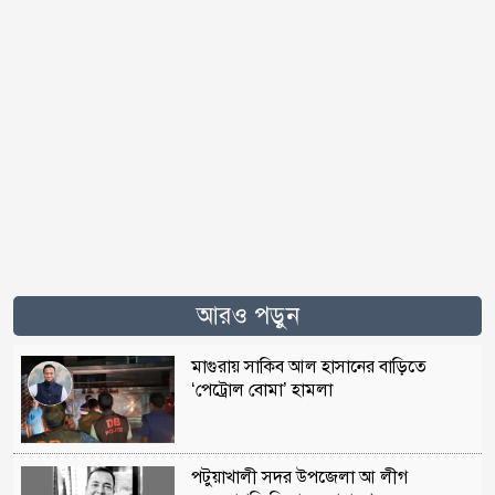
আরও পড়ুন
মাগুরায় সাকিব আল হাসানের বাড়িতে
‘পেট্রোল বোমা’ হামলা
পটুয়াখালী সদর উপজেলা আ লীগ