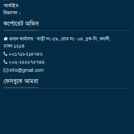
আর্কাইভ
বিজ্ঞাপন ।
কর্পোরেট অফিস
প্রধান কার্যালয় : বাড়ী নং-৫৯, রোড নং- ০৪, ব্লক-সি, বনানী,
ঢাকা-১২১৩
+০১৭১৮২১৪৭৪৬
+০২-২২২২৭৫৭৪৪
info@gmail.com
ফেসবুকে আমরা