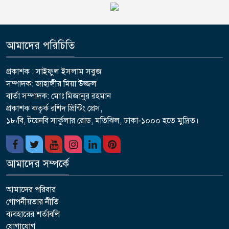
আমাদের পরিচিতি
প্রকাশক : সাইফুল ইসলাম সবুজ
সম্পাদক: জাহাঙ্গীর মিয়া উজ্জল
বার্তা সম্পাদক: মোঃ মিজানুর রহমান
প্রকাশক কতৃর্ক রশিদ প্রিন্টিং প্রেস,
১৮/বি, টয়েনবি সার্কুলার রোড, মতিঝিল, ঢাকা-১০০০ হতে মুদ্রিত।
আমাদের সম্পর্কে
আমাদের পরিবার
গোপনীয়তার নীতি
ব্যবহারের শর্তাবলি
যোগাযোগ