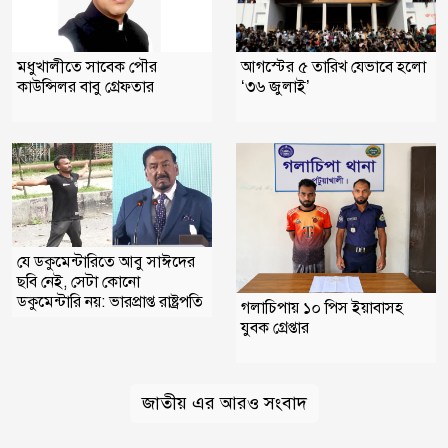
মধুখালীতে সাবেক পৌর
আগস্টের ৫ তারিখ যেভাবে হলো
কাউন্সিলর বাবু গ্রেফতার
‘৩৬ জুলাই’
যে ডকুমেন্টারিতে আবু সাঈদের
ছবি নেই, সেটা কোনো
ডকুমেন্টারি নয়: ভারপ্রাপ্ত রাষ্ট্রপতি
গলাচিপায় ১০ পিস ইয়াবাসহ
যুবক গ্রেপ্তার
জাতীয় এর আরও সংবাদ