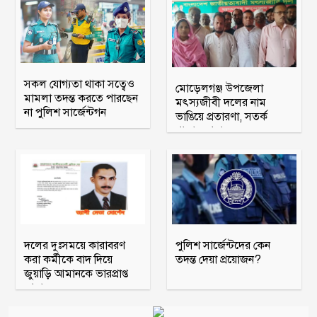
সকল যোগ্যতা থাকা সত্বেও
মোড়েলগঞ্জ উপজেলা
মামলা তদন্ত করতে পারছেন
মৎস্যজীবী দলের নাম
না পুলিশ সার্জেন্টগন
ভাঙিয়ে প্রতারণা, সতর্ক
থাকার আহ্বান
দলের দুঃসময়ে কারাবরণ
পুলিশ সার্জেন্টদের কেন
করা কর্মীকে বাদ দিয়ে
তদন্ত দেয়া প্রয়োজন?
জুয়াড়ি আমানকে ভারপ্রাপ্ত
আহ্বায়ক