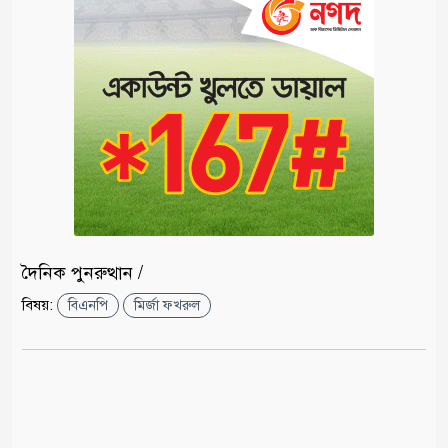
দৈনিক পুনরুত্থান /
বিষয়:
বিএনপি
মির্জা ফখরুল