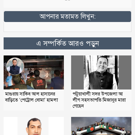
আপনার মতামত লিখুন:
এ সম্পর্কিত আরও পড়ুন
মাগুরায় সাকিব আল হাসানের
পটুয়াখালী সদর উপজেলা আ
বাড়িতে ‘পেট্রোল বোমা’ হামলা
লীগ সহসভাপতি মিজানুর মারা
গেছেন