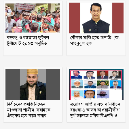
জুলাই স্মৃতি জাদুঘর বিতাড়িত ফ্যাসিস্টদের
মুখোশ উন্মোচন করবে: প্রধানমন্ত্রী
তিতুমীর কলেজে ছাত্রশক্তির ২ নেতার ওপর
বঙ্গবন্ধু ও বঙ্গমাতা ফুটবল
নৌকার মাঝি হতে চান ব্রি. জে.
ছাত্রদলের হামলার অভিযোগ
টুর্নামেন্ট ২০২৩ অনুষ্ঠিত
মাহবুবুল হক
‘জুলাই গণ-অভ্যুত্থান’ দিবস আজ, রক্তে লেখা
যে বিজয়
নির্বাচনের প্রস্তুতি নিচ্ছেন
ত্রয়োদ্বশ জাতীয় সংসদ নির্বাচন
মাওলানা শামীম, সবাইকে
বরগুনা-১ আসন আওয়ামীলীগ
ঐক্যবদ্ধ হয়ে কাজ করার
দুর্গ ভাঙ্গতে মরিয়া বিএনপি ও
অহব্বান জানান
জামায়াত