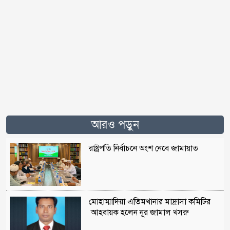
আরও পড়ুন
রাষ্ট্রপতি নির্বাচনে অংশ নেবে জামায়াত
মোহাম্মাদিয়া এতিমখানার মাদ্রাসা কমিটির
আহবায়ক হলেন নূর জামাল খসরু