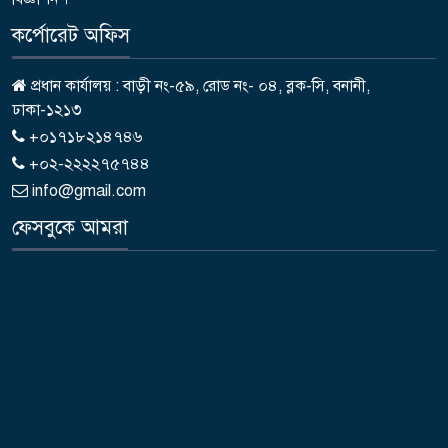
কর্পোরেট অফিস
প্রধান কার্যালয় : বাড়ী নং-৫৯, রোড নং- ০৪, ব্লক-সি, বনানী,
ঢাকা-১২১৩
+০১৭১৮২১৪৭৪৬
+০২-২২২২৭৫৭৪৪
info@gmail.com
ফেসবুকে আমরা