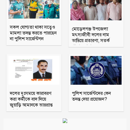
সকল যোগ্যতা থাকা সত্বেও
মোড়েলগঞ্জ উপজেলা
মামলা তদন্ত করতে পারছেন
মৎস্যজীবী দলের নাম
না পুলিশ সার্জেন্টগন
ভাঙিয়ে প্রতারণা, সতর্ক
থাকার আহ্বান
দলের দুঃসময়ে কারাবরণ
পুলিশ সার্জেন্টদের কেন
করা কর্মীকে বাদ দিয়ে
তদন্ত দেয়া প্রয়োজন?
জুয়াড়ি আমানকে ভারপ্রাপ্ত
আহ্বায়ক