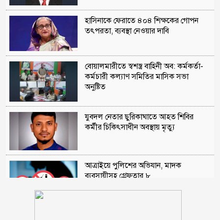
হাসিনাকে ফেরাতে ৪০৪ শিক্ষকের গোপন
তৎপরতা, ব্যবস্থা নেওয়ার দাবি
বোয়ালমারীতে স্বশস্ত্র বাহিনী অব: কর্মকর্তা-
কর্মচারী কল্যাণ সমিতির মাসিক সভা
অনুষ্টিত
যুবদল নেতার ছুরিকাঘাতে আহত শিবির
কর্মীর চিকিৎসাধীন অবস্থায় মৃত্যু
আত্রাইয়ে পুলিশের অভিযান, মাদক
ব্যবসায়ীসহ গ্রেফতার ৮
কুড়িগ্রামে ৮ বছরের শিশুর কাঁধে ৬ সদস্যের