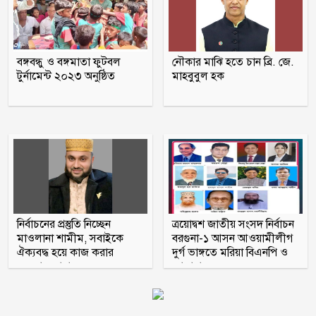
মুক্তিযুদ্ধ ছিল জনতার যুদ্ধ, কোনো রাজনৈতিক
দলের নয়: ভারপ্রাপ্ত রাষ্ট্রপতি
বঙ্গবন্ধু ও বঙ্গমাতা ফুটবল
নৌকার মাঝি হতে চান ব্রি. জে.
বরগুনায় অবহেলায় ভাগাড়ে পরিণত
টুর্নামেন্ট ২০২৩ অনুষ্ঠিত
মাহবুবুল হক
তেতুলবাড়িয়া খেয়াঘাট, দুর্ভোগে শত শত
যাত্রী
হাসিনার বক্তব্যকে আমরা সমর্থন করি না :
ভারত
নির্বাচনের প্রস্তুতি নিচ্ছেন
ত্রয়োদ্বশ জাতীয় সংসদ নির্বাচন
মাওলানা শামীম, সবাইকে
বরগুনা-১ আসন আওয়ামীলীগ
ঐক্যবদ্ধ হয়ে কাজ করার
দুর্গ ভাঙ্গতে মরিয়া বিএনপি ও
অহব্বান জানান
জামায়াত