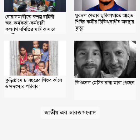
যুবদল নেতার ছুরিকাঘাতে আহত
বোয়ালমারীতে স্বশস্ত্র বাহিনী
শিবির কর্মীর চিকিৎসাধীন অবস্থায়
অব: কর্মকর্তা-কর্মচারী
মৃত্যু
কল্যাণ সমিতির মাসিক সভা
অনুষ্টিত
কুড়িগ্রামে ৮ বছরের শিশুর কাঁধে
লিওনেল মেসির বাবা মারা গেছেন
৬ সদস্যের পরিবার
জাতীয় এর আরও সংবাদ