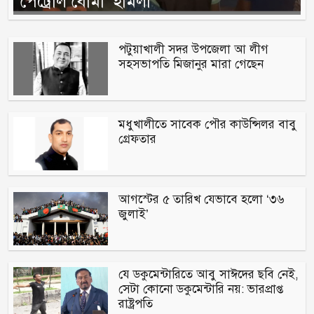
‘পেট্রোল বোমা’ হামলা
পটুয়াখালী সদর উপজেলা আ লীগ
সহসভাপতি মিজানুর মারা গেছেন
মধুখালীতে সাবেক পৌর কাউন্সিলর বাবু
গ্রেফতার
আগস্টের ৫ তারিখ যেভাবে হলো ‘৩৬
জুলাই’
যে ডকুমেন্টারিতে আবু সাঈদের ছবি নেই,
সেটা কোনো ডকুমেন্টারি নয়: ভারপ্রাপ্ত
রাষ্ট্রপতি