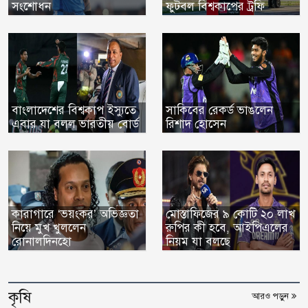
সংশোধন
ফুটবল বিশ্বকাপের ট্রফি
বাংলাদেশের বিশ্বকাপ ইস্যুতে
সাকিবের রেকর্ড ভাঙলেন
এবার যা বলল ভারতীয় বোর্ড
রিশাদ হোসেন
কারাগারে ‘ভয়ংকর’ অভিজ্ঞতা
মোস্তাফিজের ৯ কোটি ২০ লাখ
নিয়ে মুখ খুললেন
রুপির কী হবে, আইপিএলের
রোনালদিনহো
নিয়ম যা বলছে
কৃষি
আরও পড়ুন