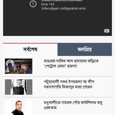
সর্বশেষ
জনপ্রিয়
মাগুরায় সাকিব আল হাসানের বাড়িতে
‘পেট্রোল বোমা’ হামলা
পটুয়াখালী সদর উপজেলা আ লীগ
সহসভাপতি মিজানুর মারা গেছেন
মধুখালীতে সাবেক পৌর কাউন্সিলর বাবু
গ্রেফতার