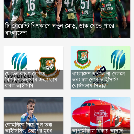
টি-টোয়েন্টি বিশ্বকাপে নতুন মোড়, ডাক পেতে পারে
বাংলাদেশ
যে তিন কারণ দেখিয়ে
বাংলাদেশ ভারতে না খেললে
বিসিবির অনুরোধ প্রত্যাখ্যান
অন্য দল নেবে আইসিসি!
করল আইসিসি
বোর্ডসভায় সিদ্ধান্ত
কোহলিকে নিয়ে ভুল তথ্য
আইসিসির, তোপের মুখে
আগামীকাল ঢাকায় আসছে