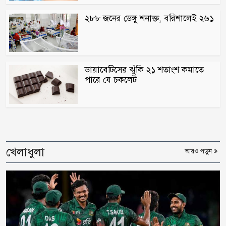
২৮৮ জনের ডেঙ্গু শনাক্ত, বরিশালেই ২৬১
ডায়াবেটিসের ঝুঁকি ২১ শতাংশ কমাতে
পারে যে চকলেট
খেলাধুলা
আরও পড়ুন