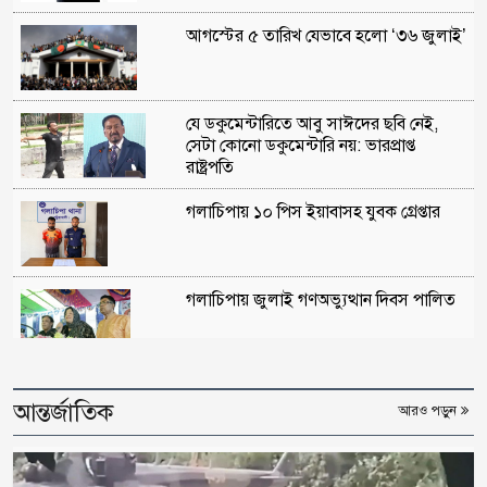
আগস্টের ৫ তারিখ যেভাবে হলো ‘৩৬ জুলাই’
যে ডকুমেন্টারিতে আবু সাঈদের ছবি নেই,
সেটা কোনো ডকুমেন্টারি নয়: ভারপ্রাপ্ত
রাষ্ট্রপতি
গলাচিপায় ১০ পিস ইয়াবাসহ যুবক গ্রেপ্তার
গলাচিপায় জুলাই গণঅভ্যুত্থান দিবস পালিত
শরণখোলায় জুলাই গণঅভ্যুত্থান দিবস
আন্তর্জাতিক
উপলক্ষে আলোচনা সভা ও সংবর্ধনা
আরও পড়ুন
৪০০ কোটি টাকা আত্মসাৎ, মাদারগঞ্জ