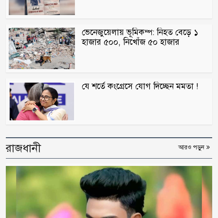
প্রথমে নৈতিক সমর্থন, পরে সরাসরি রাজপথে
নামে বিএনপি
ভেনেজুয়েলায় ভূমিকম্প: নিহত বেড়ে ১
হাজার ৫০০, নিখোঁজ ৫০ হাজার
গোপালগঞ্জে ১৫ আগস্ট পর্যন্ত নিরাপত্তা
জোরদার, মোতায়েন ৫ প্লাটুন বিজিবি
যে শর্তে কংগ্রেসে যোগ দিচ্ছেন মমতা !
প্রতিদিন একে অপরকে যে ৫ কথা বলে সুখী
দম্পতিরা
জুলাই স্মৃতি জাদুঘর বিতাড়িত ফ্যাসিস্টদের
মুখোশ উন্মোচন করবে: প্রধানমন্ত্রী
রাজধানী
আরও পড়ুন
তিতুমীর কলেজে ছাত্রশক্তির ২ নেতার ওপর
ছাত্রদলের হামলার অভিযোগ
‘জুলাই গণ-অভ্যুত্থান’ দিবস আজ, রক্তে লেখা