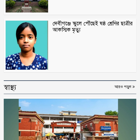
দেবীগঞ্জে স্কুলে পৌঁছেই ষষ্ঠ শ্রেণির ছাত্রীর
আকস্মিক মৃত্যু
স্বাস্থ্য
আরও পড়ুন