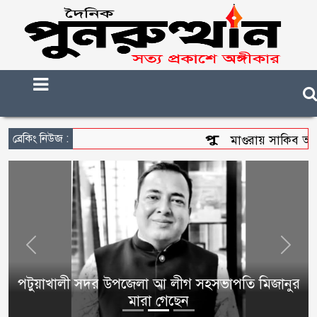
ব্রেকিং নিউজ :
মাগুরায় সাকিব আল হাসানের 
Previous
Next
পটুয়াখালী সদর উপজেলা আ লীগ সহসভাপতি মিজানুর
মারা গেছেন