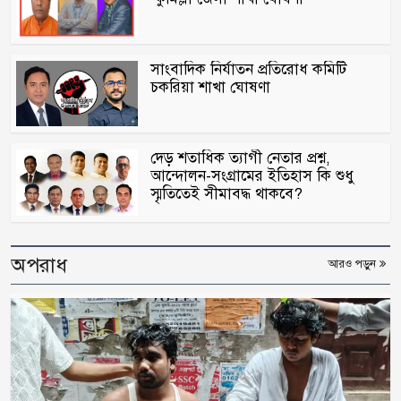
সাংবাদিক নির্যাতন প্রতিরোধ কমিটি
চকরিয়া শাখা ঘোষণা
দেড় শতাধিক ত্যাগী নেতার প্রশ্ন,
আন্দোলন-সংগ্রামের ইতিহাস কি শুধু
স্মৃতিতেই সীমাবদ্ধ থাকবে?
অপরাধ
আরও পড়ুন