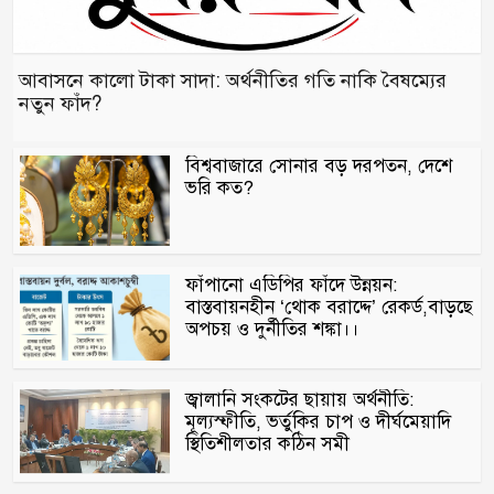
আবাসনে কালো টাকা সাদা: অর্থনীতির গতি নাকি বৈষম্যের
নতুন ফাঁদ?
বিশ্ববাজারে সোনার বড় দরপতন, দেশে
ভরি কত?
ফাঁপানো এডিপির ফাঁদে উন্নয়ন:
বাস্তবায়নহীন ‘থোক বরাদ্দে’ রেকর্ড,বাড়ছে
অপচয় ও দুর্নীতির শঙ্কা।।
জ্বালানি সংকটের ছায়ায় অর্থনীতি:
মূল্যস্ফীতি, ভর্তুকির চাপ ও দীর্ঘমেয়াদি
স্থিতিশীলতার কঠিন সমী