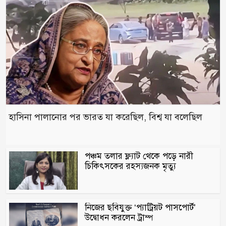
জামায়াতের সাবেক আমির গ্রেপ্তার
শরণখোলায় মাদক নির্মূলে সাংবাদিকদের
সাথে পুলিশের মতবিনিময় সভা অনুষ্ঠিত
বোয়ালমারীতে স্বেচ্ছাসেবক লীগ নেতা সন্ত্রাস
বিরোধী আইনব মামলায় গ্রেপ্তার
হাসিনা পালানোর পর ভারত যা করেছিল, বিশ্ব যা বলেছিল
উন্নয়নের ধারাকে অব্যাহত রাখতে কবির কে
পুনরায় চেয়ারম্যান হিসেবে দেখতে চায়
এলাকাবাসী
পঞ্চম তলার ফ্ল্যাট থেকে পড়ে নারী
‘আরেকটি বিপ্লব আসন্ন’, দেশবাসীকে প্রস্তুত
চিকিৎসকের রহস্যজনক মৃত্যু
থাকার আহ্বান জামায়াত আমিরের
সালাউদ্দিন তানভীরের ওপর ডিম নিক্ষেপ
নিজের ছবিযুক্ত ‘প্যাট্রিয়ট পাসপোর্ট’
উদ্বোধন করলেন ট্রাম্প