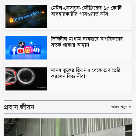
মেইল-ফেসবুক-নেটফ্লিক্সের ১৫ কোটি
ব্যবহারকারীর পাসওয়ার্ড ফাঁস
ডিজিটাল মাধ্যম ব্যবহারে নাগরিকদের
সতর্ক থাকার আহ্বান
মানব ত্বকের ডিএনএ থেকে ভ্রূণ তৈরি
করলেন বিজ্ঞানীরা
প্রবাস জীবন
আরও পড়ুন