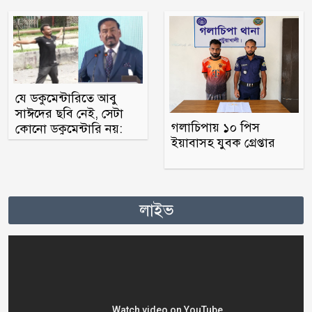
যে ডকুমেন্টারিতে আবু
সাঈদের ছবি নেই, সেটা
গলাচিপায় ১০ পিস
কোনো ডকুমেন্টারি নয়:
ইয়াবাসহ যুবক গ্রেপ্তার
ভারপ্রাপ্ত রাষ্ট্রপতি
লাইভ