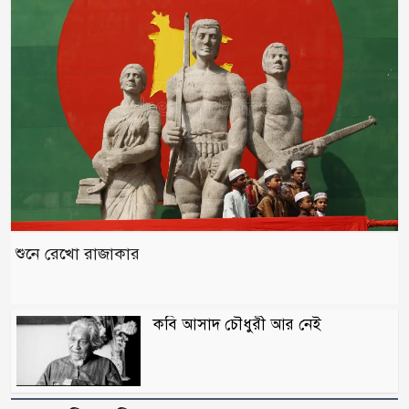
শুনে রেখো রাজাকার
কবি আসাদ চৌধুরী আর নেই