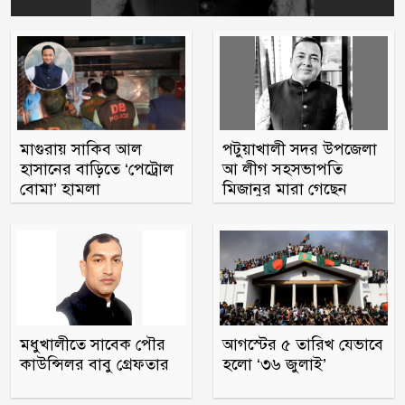
মাগুরায় সাকিব আল
পটুয়াখালী সদর উপজেলা
হাসানের বাড়িতে ‘পেট্রোল
আ লীগ সহসভাপতি
বোমা’ হামলা
মিজানুর মারা গেছেন
মধুখালীতে সাবেক পৌর
আগস্টের ৫ তারিখ যেভাবে
কাউন্সিলর বাবু গ্রেফতার
হলো ‘৩৬ জুলাই’